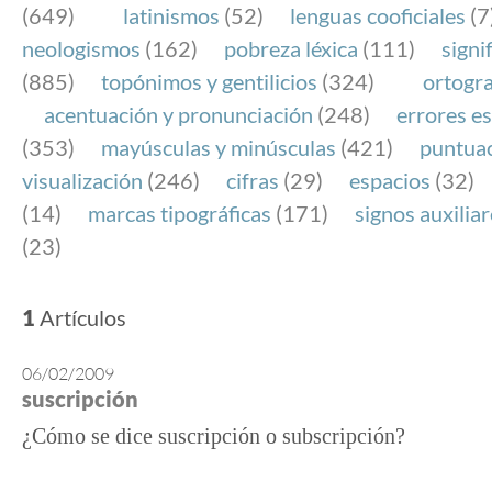
(649)
latinismos
(52)
lenguas cooficiales
(7
neologismos
(162)
pobreza léxica
(111)
signi
(885)
topónimos y gentilicios
(324)
ortogra
acentuación y pronunciación
(248)
errores es
(353)
mayúsculas y minúsculas
(421)
puntua
visualización
(246)
cifras
(29)
espacios
(32)
(14)
marcas tipográficas
(171)
signos auxilia
(23)
1
Artículos
06/02/2009
suscripción
¿Cómo se dice suscripción o subscripción?