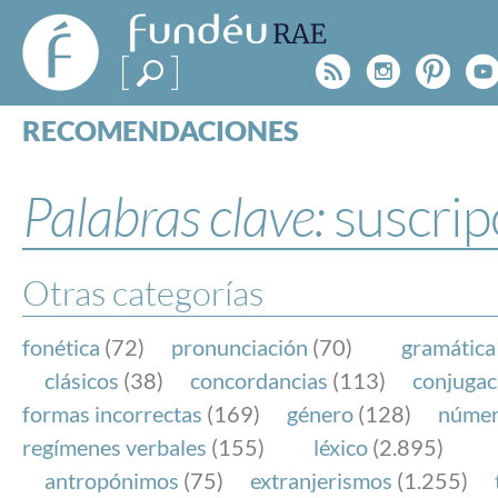
FundéuRAE
- Fundación
Rss
Instagr
Pinte
Y
del Español
Urgente
RECOMENDACIONES
Real Acad
CONSULTAS
CATEGORÍAS
Palabras clave:
suscrip
ESPECIALES
BLOG
NOTICIAS
Otras categorías
SOBRE LA FUNDÉURAE
fonética
(72)
pronunciación
(70)
gramática
FundéuRAE es una fundación patrocinada por la 
clásicos
(38)
concordancias
(113)
conjugac
y la Real Academia Española, cuyo objetivo es co
formas incorrectas
(169)
género
(128)
núme
el buen uso del español en los medios de comuni
regímenes verbales
(155)
léxico
(2.895)
Internet.
antropónimos
(75)
extranjerismos
(1.255)