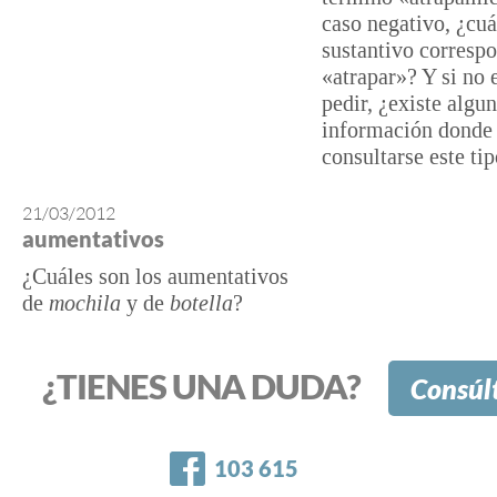
caso negativo, ¿cuá
sustantivo correspo
«atrapar»? Y si no
pedir, ¿existe algu
información donde
consultarse este ti
21/03/2012
aumentativos
¿Cuáles son los aumentativos
de
mochila
y de
botella
?
¿TIENES UNA DUDA?
Consúl
Facebook
103 615