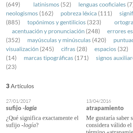
(649)
latinismos
(52)
lenguas cooficiales
(7
neologismos
(162)
pobreza léxica
(111)
signi
(885)
topónimos y gentilicios
(323)
ortogra
acentuación y pronunciación
(248)
errores es
(352)
mayúsculas y minúsculas
(420)
puntua
visualización
(245)
cifras
(28)
espacios
(32)
(14)
marcas tipográficas
(171)
signos auxilia
(23)
3
Artículos
27/01/2017
13/04/2016
sufijo
-logía
atrapamiento
¿Qué significa exactamente el
Me gustaría saber s
sufijo
-logía
?
considera válido el
término «atrapamie