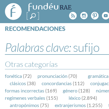
FundéuRAE
- Fundación
Rss
Instagr
Pinte
Y
del Español
Urgente
RECOMENDACIONES
Real Acad
CONSULTAS
CATEGORÍAS
Palabras clave:
sufijo
ESPECIALES
BLOG
NOTICIAS
Otras categorías
SOBRE LA FUNDÉURAE
fonética
(72)
pronunciación
(70)
gramática
FundéuRAE es una fundación patrocinada por la 
clásicos
(38)
concordancias
(112)
conjugac
y la Real Academia Española, cuyo objetivo es co
formas incorrectas
(169)
género
(128)
núme
el buen uso del español en los medios de comuni
regímenes verbales
(155)
léxico
(2.894)
Internet.
antropónimos
(75)
extranjerismos
(1.255)