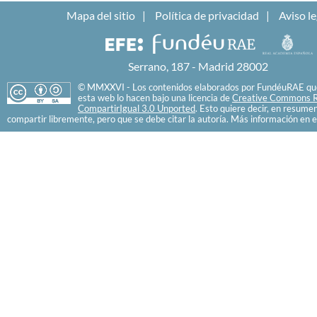
Mapa del sitio
Política de privacidad
Aviso le
Serrano, 187 - Madrid 28002
© MMXXVI - Los contenidos elaborados por FundéuRAE que
esta web lo hacen bajo una licencia de
Creative Commons R
CompartirIgual 3.0 Unported
. Esto quiere decir, en resume
compartir libremente, pero que se debe citar la autoría. Más información en e