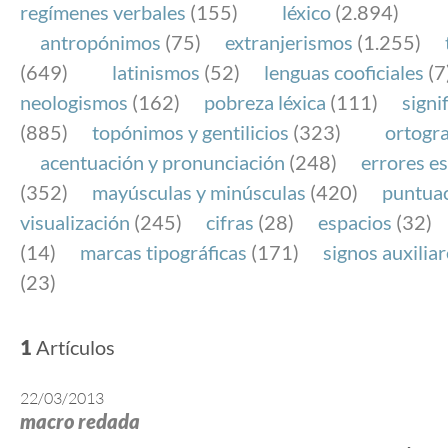
regímenes verbales
(155)
léxico
(2.894)
antropónimos
(75)
extranjerismos
(1.255)
(649)
latinismos
(52)
lenguas cooficiales
(7
neologismos
(162)
pobreza léxica
(111)
signi
(885)
topónimos y gentilicios
(323)
ortogra
acentuación y pronunciación
(248)
errores es
(352)
mayúsculas y minúsculas
(420)
puntua
visualización
(245)
cifras
(28)
espacios
(32)
(14)
marcas tipográficas
(171)
signos auxilia
(23)
1
Artículos
22/03/2013
macro redada