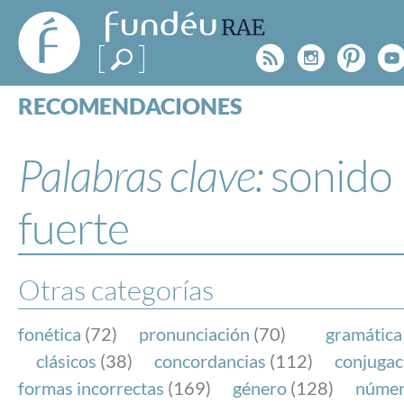
FundéuRAE
- Fundación
Rss
Instagr
Pinte
Y
del Español
Urgente
RECOMENDACIONES
Real Acad
CONSULTAS
CATEGORÍAS
Palabras clave:
sonido
ESPECIALES
BLOG
fuerte
NOTICIAS
SOBRE LA FUNDÉURAE
Otras categorías
FundéuRAE es una fundación patrocinada por la 
y la Real Academia Española, cuyo objetivo es co
fonética
(72)
pronunciación
(70)
gramática
el buen uso del español en los medios de comuni
clásicos
(38)
concordancias
(112)
conjugac
Internet.
formas incorrectas
(169)
género
(128)
núme