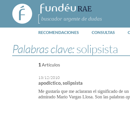
FundéuRAE
- Fundación
del Español
Buscar
Urgente
RECOMENDACIONES
CONSULTAS
Palabras clave:
solipsista
1
Artículos
13/12/2010
apodíctico, solipsista
Me gustaría que me aclararan el significado de un
admirado Mario Vargas Llosa. Son las palabras
ap