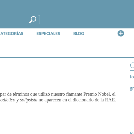
Me
CATEGORÍAS
ESPECIALES
BLOG
O
fo
g
 par de términos que utilizó nuestro flamante Premio Nobel, el
odíctico
y
solipsista
no aparecen en el diccionario de la RAE.
lé