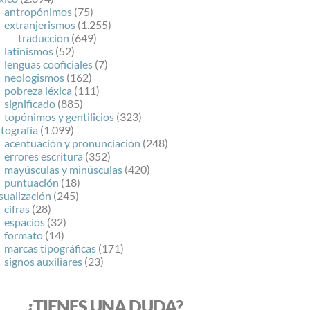
antropónimos
(75)
extranjerismos
(1.255)
traducción
(649)
latinismos
(52)
lenguas cooficiales
(7)
neologismos
(162)
pobreza léxica
(111)
significado
(885)
topónimos y gentilicios
(323)
tografía
(1.099)
acentuación y pronunciación
(248)
errores escritura
(352)
mayúsculas y minúsculas
(420)
puntuación
(18)
sualización
(245)
cifras
(28)
espacios
(32)
formato
(14)
marcas tipográficas
(171)
signos auxiliares
(23)
¿TIENES UNA DUDA?