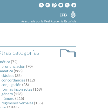
Rss
Instagram
Pinteres
Youtube
Twitter
Facebook
RAE
Agencia
EFE
Asesorada por la
Real Academia Española
nú
NOTICIAS
SOBRE LA FUNDÉURAE
FundéuRAE es una fundación patrocinada por
la Agencia Efe y la Real Academia Española,
cuyo objetivo es colaborar con el buen uso del
tras categorías
español en los medios de comunicación y en
Internet.
nética
(72)
pronunciación
(70)
ramática
(886)
clásicos
(38)
concordancias
(112)
conjugación
(38)
formas incorrectas
(169)
género
(128)
número
(215)
regímenes verbales
(155)
xico
(2.894)