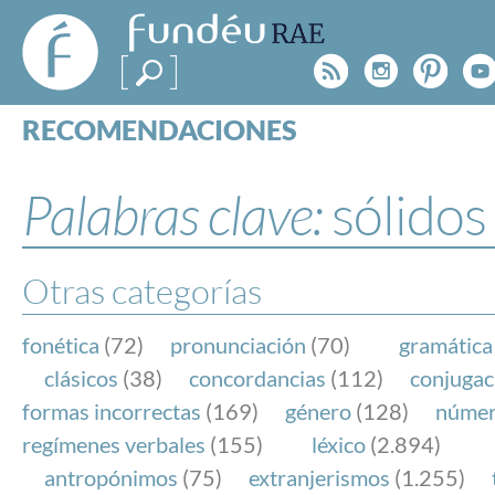
FundéuRAE
- Fundación
Rss
Instagr
Pinte
Y
del Español
Urgente
RECOMENDACIONES
Real Acad
CONSULTAS
CATEGORÍAS
Palabras clave:
sólidos
ESPECIALES
BLOG
NOTICIAS
Otras categorías
SOBRE LA FUNDÉURAE
fonética
(72)
pronunciación
(70)
gramática
FundéuRAE es una fundación patrocinada por la 
clásicos
(38)
concordancias
(112)
conjugac
y la Real Academia Española, cuyo objetivo es co
formas incorrectas
(169)
género
(128)
núme
el buen uso del español en los medios de comuni
regímenes verbales
(155)
léxico
(2.894)
Internet.
antropónimos
(75)
extranjerismos
(1.255)