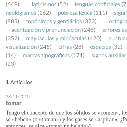
(649)
latinismos
(52)
lenguas cooficiales
(7
neologismos
(162)
pobreza léxica
(111)
signi
(885)
topónimos y gentilicios
(323)
ortogra
acentuación y pronunciación
(248)
errores es
(352)
mayúsculas y minúsculas
(420)
puntua
visualización
(245)
cifras
(28)
espacios
(32)
(14)
marcas tipográficas
(171)
signos auxilia
(23)
1
Artículos
23/11/2010
tomar
Tengo el concepto de que los sólidos se «comen», lo
se «beben» (o «toman») y los gases se «aspiran». ¿P
entonces, se dice «tomar un helado»?