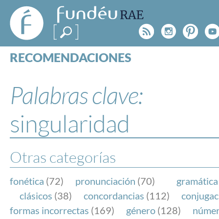
FundéuRAE
- Fundación
Rss
Instagr
Pinte
Y
del Español
Urgente
RECOMENDACIONES
Real Acad
CONSULTAS
CATEGORÍAS
Palabras clave:
ESPECIALES
BLOG
singularidad
NOTICIAS
SOBRE LA FUNDÉURAE
Otras categorías
FundéuRAE es una fundación patrocinada por la 
y la Real Academia Española, cuyo objetivo es co
fonética
(72)
pronunciación
(70)
gramática
el buen uso del español en los medios de comuni
clásicos
(38)
concordancias
(112)
conjugac
Internet.
formas incorrectas
(169)
género
(128)
núme