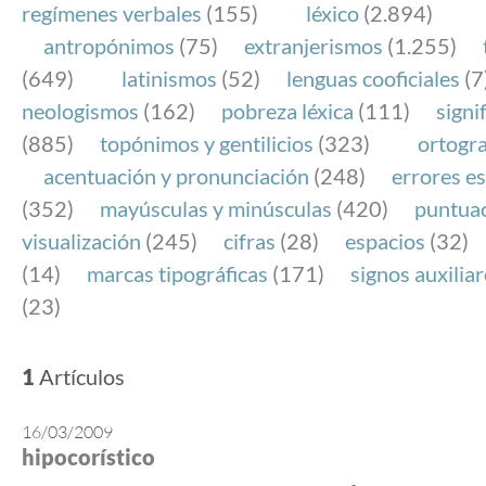
regímenes verbales
(155)
léxico
(2.894)
antropónimos
(75)
extranjerismos
(1.255)
(649)
latinismos
(52)
lenguas cooficiales
(7
neologismos
(162)
pobreza léxica
(111)
signi
(885)
topónimos y gentilicios
(323)
ortogra
acentuación y pronunciación
(248)
errores es
(352)
mayúsculas y minúsculas
(420)
puntua
visualización
(245)
cifras
(28)
espacios
(32)
(14)
marcas tipográficas
(171)
signos auxilia
(23)
1
Artículos
16/03/2009
hipocorístico