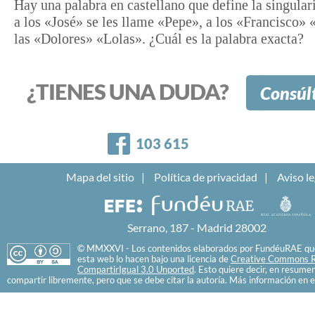
Hay una palabra en castellano que define la singular
a los «José» se les llame «Pepe», a los «Francisco» 
las «Dolores» «Lolas». ¿Cuál es la palabra exacta?
¿TIENES UNA DUDA?
Consúl
Facebook
103 615
Mapa del sitio
Política de privacidad
Aviso le
Serrano, 187 - Madrid 28002
© MMXXVI - Los contenidos elaborados por FundéuRAE que
esta web lo hacen bajo una licencia de
Creative Commons R
CompartirIgual 3.0 Unported
. Esto quiere decir, en resume
compartir libremente, pero que se debe citar la autoría. Más información en e