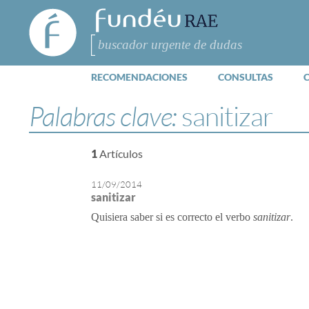
FundéuRAE
- Fundación
del Español
Buscar
Urgente
RECOMENDACIONES
CONSULTAS
Palabras clave:
sanitizar
1
Artículos
11/09/2014
sanitizar
Quisiera saber si es correcto el verbo
sanitizar
.