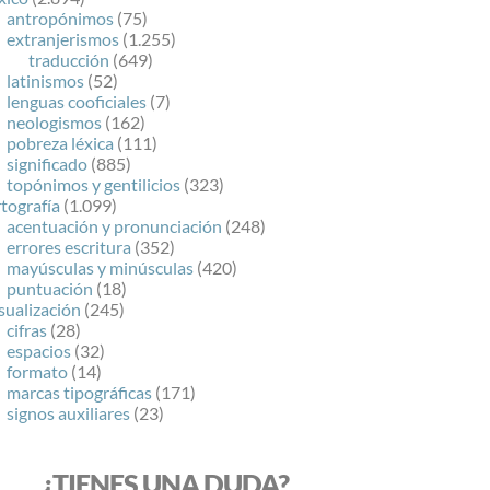
antropónimos
(75)
extranjerismos
(1.255)
traducción
(649)
latinismos
(52)
lenguas cooficiales
(7)
neologismos
(162)
pobreza léxica
(111)
significado
(885)
topónimos y gentilicios
(323)
tografía
(1.099)
acentuación y pronunciación
(248)
errores escritura
(352)
mayúsculas y minúsculas
(420)
puntuación
(18)
sualización
(245)
cifras
(28)
espacios
(32)
formato
(14)
marcas tipográficas
(171)
signos auxiliares
(23)
¿TIENES UNA DUDA?