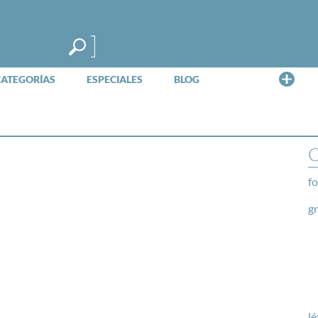
Me
CATEGORÍAS
ESPECIALES
BLOG
O
fo
g
lé