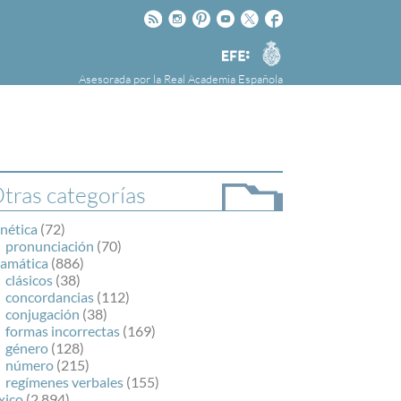
Rss
Instagram
Pinteres
Youtube
Twitter
Facebook
RAE
Agencia
EFE
Asesorada por la
Real Academia Española
nú
NOTICIAS
SOBRE LA FUNDÉURAE
FundéuRAE es una fundación patrocinada por
la Agencia Efe y la Real Academia Española,
cuyo objetivo es colaborar con el buen uso del
tras categorías
español en los medios de comunicación y en
Internet.
nética
(72)
pronunciación
(70)
ramática
(886)
clásicos
(38)
concordancias
(112)
conjugación
(38)
formas incorrectas
(169)
género
(128)
número
(215)
regímenes verbales
(155)
xico
(2.894)