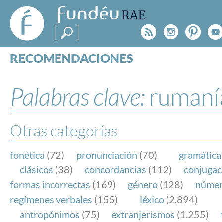
FundéuRAE
- Fundación
Rss
Instagr
Pinte
Y
del Español
Urgente
RECOMENDACIONES
Real Acad
CONSULTAS
CATEGORÍAS
Palabras clave:
rumaní
ESPECIALES
BLOG
NOTICIAS
Otras categorías
SOBRE LA FUNDÉURAE
fonética
(72)
pronunciación
(70)
gramática
FundéuRAE es una fundación patrocinada por la 
clásicos
(38)
concordancias
(112)
conjugac
y la Real Academia Española, cuyo objetivo es co
formas incorrectas
(169)
género
(128)
núme
el buen uso del español en los medios de comuni
regímenes verbales
(155)
léxico
(2.894)
Internet.
antropónimos
(75)
extranjerismos
(1.255)