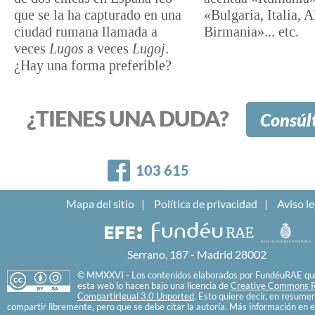
que se la ha capturado en una
«Bulgaria, Italia, 
ciudad rumana llamada a
Birmania»... etc.
veces
Lugos
a veces
Lugoj
.
¿Hay una forma preferible?
¿TIENES UNA DUDA?
Consúl
Facebook
103 615
Mapa del sitio
Política de privacidad
Aviso le
Serrano, 187 - Madrid 28002
© MMXXVI - Los contenidos elaborados por FundéuRAE que
esta web lo hacen bajo una licencia de
Creative Commons R
CompartirIgual 3.0 Unported
. Esto quiere decir, en resume
compartir libremente, pero que se debe citar la autoría. Más información en e