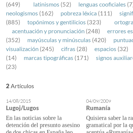
(649)
latinismos
(52)
lenguas cooficiales
(7
neologismos
(162)
pobreza léxica
(111)
signi
(885)
topónimos y gentilicios
(323)
ortogra
acentuación y pronunciación
(248)
errores es
(352)
mayúsculas y minúsculas
(420)
puntua
visualización
(245)
cifras
(28)
espacios
(32)
(14)
marcas tipográficas
(171)
signos auxilia
(23)
2
Artículos
14/08/2015
04/09/2009
Lugoj/Lugos
Rumanía
En las noticias sobre la
Quisiera saber la r
detención del presunto asesino
gramatical por la q
de dos chicas en España leo
acentúa «Rumanía»