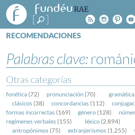
FundéuRAE
- Fundación
Rss
Instagr
Pinte
Y
del Español
Urgente
RECOMENDACIONES
Real Acad
CONSULTAS
CATEGORÍAS
Palabras clave:
románi
ESPECIALES
BLOG
NOTICIAS
Otras categorías
SOBRE LA FUNDÉURAE
fonética
(72)
pronunciación
(70)
gramática
FundéuRAE es una fundación patrocinada por la 
clásicos
(38)
concordancias
(112)
conjugac
y la Real Academia Española, cuyo objetivo es co
formas incorrectas
(169)
género
(128)
núme
el buen uso del español en los medios de comuni
regímenes verbales
(155)
léxico
(2.894)
Internet.
antropónimos
(75)
extranjerismos
(1.255)