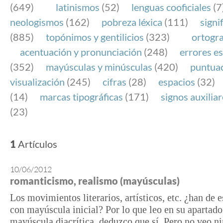
(649)
latinismos
(52)
lenguas cooficiales
(7
neologismos
(162)
pobreza léxica
(111)
signi
(885)
topónimos y gentilicios
(323)
ortogra
acentuación y pronunciación
(248)
errores es
(352)
mayúsculas y minúsculas
(420)
puntua
visualización
(245)
cifras
(28)
espacios
(32)
(14)
marcas tipográficas
(171)
signos auxilia
(23)
1
Artículos
10/06/2012
romanticismo, realismo (mayúsculas)
Los movimientos literarios, artísticos, etc. ¿han de e
con mayúscula inicial? Por lo que leo en su apartado
mayúscula diacrítica, deduzco que sí. Pero no veo n