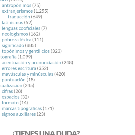
antropónimos
(75)
extranjerismos
(1.255)
traducción
(649)
latinismos
(52)
lenguas cooficiales
(7)
neologismos
(162)
pobreza léxica
(111)
significado
(885)
topónimos y gentilicios
(323)
tografía
(1.099)
acentuación y pronunciación
(248)
errores escritura
(352)
mayúsculas y minúsculas
(420)
puntuación
(18)
sualización
(245)
cifras
(28)
espacios
(32)
formato
(14)
marcas tipográficas
(171)
signos auxiliares
(23)
¿TIENES UNA DUDA?