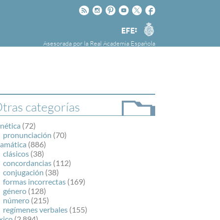
Rss
Instagram
Pinteres
Youtube
Twitter
Facebook
RAE
Agencia
EFE
Asesorada por la
Real Academia Española
nú
NOTICIAS
SOBRE LA FUNDÉURAE
FundéuRAE es una fundación patrocinada por
la Agencia Efe y la Real Academia Española,
cuyo objetivo es colaborar con el buen uso del
tras categorías
español en los medios de comunicación y en
Internet.
nética
(72)
pronunciación
(70)
ramática
(886)
clásicos
(38)
concordancias
(112)
conjugación
(38)
formas incorrectas
(169)
género
(128)
número
(215)
regímenes verbales
(155)
xico
(2.894)