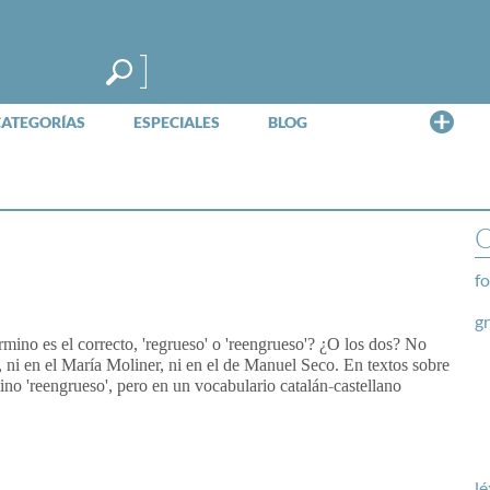
Me
CATEGORÍAS
ESPECIALES
BLOG
O
fo
g
rmino es el correcto, 'regrueso' o 'reengrueso'? ¿O los dos? No
, ni en el María Moliner, ni en el de Manuel Seco. En textos sobre
no 'reengrueso', pero en un vocabulario catalán-castellano
lé