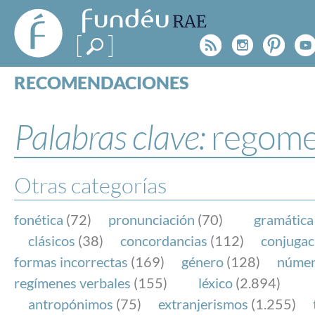
FundéuRAE
- Fundación
Rss
Instagr
Pinte
Y
del Español
Urgente
RECOMENDACIONES
Real Acad
CONSULTAS
CATEGORÍAS
Palabras clave:
regome
ESPECIALES
BLOG
NOTICIAS
Otras categorías
SOBRE LA FUNDÉURAE
fonética
(72)
pronunciación
(70)
gramática
FundéuRAE es una fundación patrocinada por la 
clásicos
(38)
concordancias
(112)
conjugac
y la Real Academia Española, cuyo objetivo es co
formas incorrectas
(169)
género
(128)
núme
el buen uso del español en los medios de comuni
regímenes verbales
(155)
léxico
(2.894)
Internet.
antropónimos
(75)
extranjerismos
(1.255)