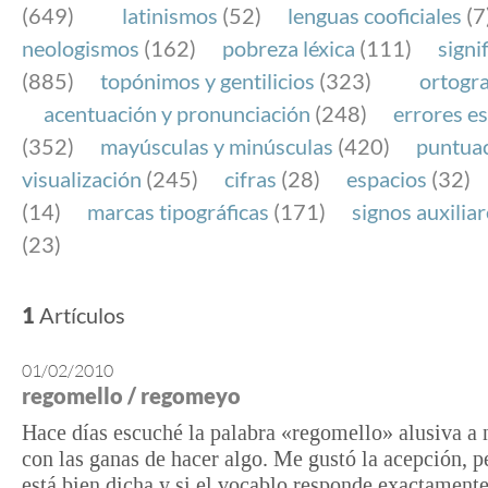
(649)
latinismos
(52)
lenguas cooficiales
(7
neologismos
(162)
pobreza léxica
(111)
signi
(885)
topónimos y gentilicios
(323)
ortogra
acentuación y pronunciación
(248)
errores es
(352)
mayúsculas y minúsculas
(420)
puntua
visualización
(245)
cifras
(28)
espacios
(32)
(14)
marcas tipográficas
(171)
signos auxilia
(23)
1
Artículos
01/02/2010
regomello / regomeyo
Hace días escuché la palabra «regomello» alusiva a 
con las ganas de hacer algo. Me gustó la acepción, pe
está bien dicha y si el vocablo responde exactamente