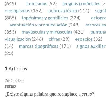
(649)
latinismos
(52)
lenguas cooficiales
(7
neologismos
(162)
pobreza léxica
(111)
signi
(885)
topónimos y gentilicios
(324)
ortogra
acentuación y pronunciación
(248)
errores es
(353)
mayúsculas y minúsculas
(421)
puntua
visualización
(246)
cifras
(29)
espacios
(32)
(14)
marcas tipográficas
(171)
signos auxilia
(23)
1
Artículos
26/12/2005
setup
¿Existe alguna palabra que reemplace a
setup
?