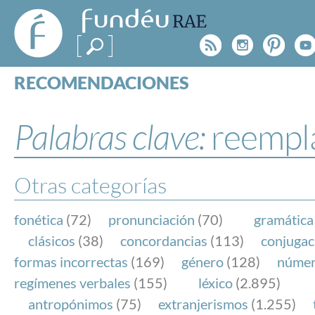
FundéuRAE
- Fundación
Rss
Instagr
Pinte
Y
del Español
Urgente
RECOMENDACIONES
Real Acad
CONSULTAS
CATEGORÍAS
Palabras clave:
reempl
ESPECIALES
BLOG
NOTICIAS
Otras categorías
SOBRE LA FUNDÉURAE
fonética
(72)
pronunciación
(70)
gramática
FundéuRAE es una fundación patrocinada por la 
clásicos
(38)
concordancias
(113)
conjugac
y la Real Academia Española, cuyo objetivo es co
formas incorrectas
(169)
género
(128)
núme
el buen uso del español en los medios de comuni
regímenes verbales
(155)
léxico
(2.895)
Internet.
antropónimos
(75)
extranjerismos
(1.255)