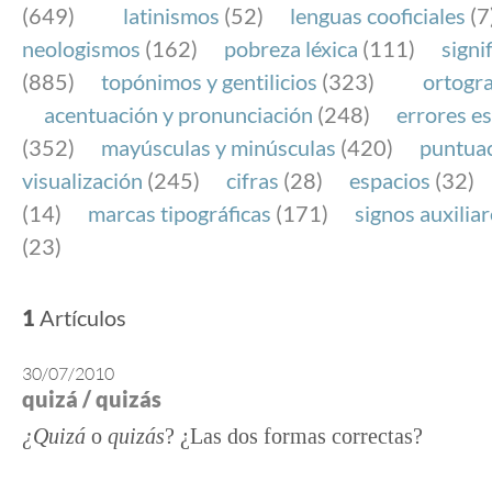
(649)
latinismos
(52)
lenguas cooficiales
(7
neologismos
(162)
pobreza léxica
(111)
signi
(885)
topónimos y gentilicios
(323)
ortogra
acentuación y pronunciación
(248)
errores es
(352)
mayúsculas y minúsculas
(420)
puntua
visualización
(245)
cifras
(28)
espacios
(32)
(14)
marcas tipográficas
(171)
signos auxilia
(23)
1
Artículos
30/07/2010
quizá / quizás
¿Quizá
o
quizás
? ¿Las dos formas correctas?