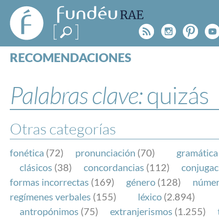
FundéuRAE
- Fundación
Rss
Instagr
Pinte
Y
del Español
Urgente
RECOMENDACIONES
Real Acad
CONSULTAS
CATEGORÍAS
Palabras clave:
quizás
ESPECIALES
BLOG
NOTICIAS
Otras categorías
SOBRE LA FUNDÉURAE
fonética
(72)
pronunciación
(70)
gramática
FundéuRAE es una fundación patrocinada por la 
clásicos
(38)
concordancias
(112)
conjugac
y la Real Academia Española, cuyo objetivo es co
formas incorrectas
(169)
género
(128)
núme
el buen uso del español en los medios de comuni
regímenes verbales
(155)
léxico
(2.894)
Internet.
antropónimos
(75)
extranjerismos
(1.255)