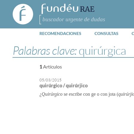
FundéuRAE
- Fundación
del Español
Buscar
Urgente
RECOMENDACIONES
CONSULTAS
Palabras clave:
quirúrgica
1
Artículos
05/03/2015
quirúrgico / quirúrjico
¿
Quirúrgico
se escribe con ge o con jota (
quirúrji