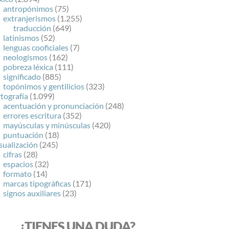
antropónimos
(75)
extranjerismos
(1.255)
traducción
(649)
latinismos
(52)
lenguas cooficiales
(7)
neologismos
(162)
pobreza léxica
(111)
significado
(885)
topónimos y gentilicios
(323)
tografía
(1.099)
acentuación y pronunciación
(248)
errores escritura
(352)
mayúsculas y minúsculas
(420)
puntuación
(18)
sualización
(245)
cifras
(28)
espacios
(32)
formato
(14)
marcas tipográficas
(171)
signos auxiliares
(23)
¿TIENES UNA DUDA?