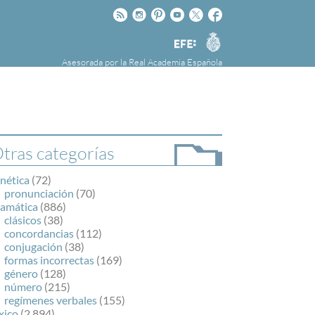
Rss
Instagram
Pinteres
Youtube
Twitter
Facebook
RAE
Agencia
EFE
Asesorada por la
Real Academia Española
nú
NOTICIAS
SOBRE LA FUNDÉURAE
FundéuRAE es una fundación patrocinada por
la Agencia Efe y la Real Academia Española,
cuyo objetivo es colaborar con el buen uso del
tras categorías
español en los medios de comunicación y en
Internet.
nética
(72)
pronunciación
(70)
ramática
(886)
clásicos
(38)
concordancias
(112)
conjugación
(38)
formas incorrectas
(169)
género
(128)
número
(215)
regímenes verbales
(155)
xico
(2.894)