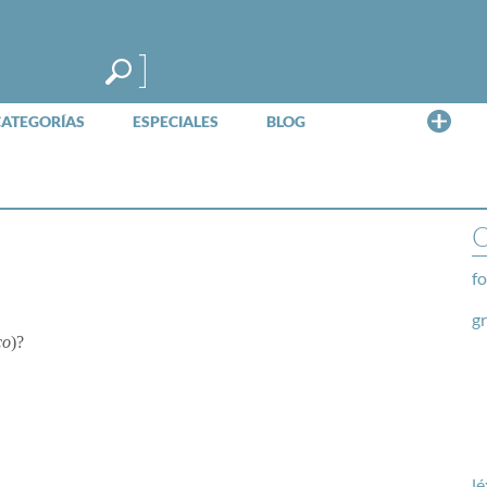
Me
CATEGORÍAS
ESPECIALES
BLOG
O
fo
g
co
)?
lé