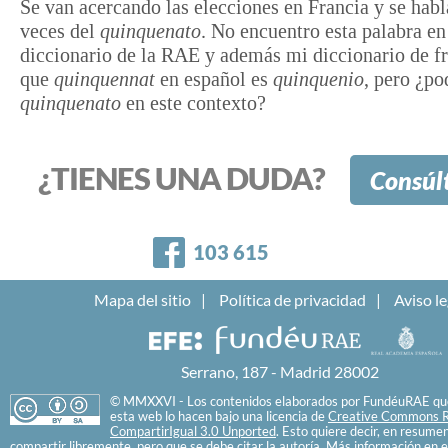
Se van acercando las elecciones en Francia y se hab
veces del
quinquenato
. No encuentro esta palabra en
diccionario de la RAE y además mi diccionario de f
que
quinquennat
en español es
quinquenio
, pero ¿po
quinquenato
en este contexto?
¿TIENES UNA DUDA?
Consúl
Facebook
103 615
Mapa del sitio
Política de privacidad
Aviso le
Serrano, 187 - Madrid 28002
© MMXXVI - Los contenidos elaborados por FundéuRAE que
esta web lo hacen bajo una licencia de
Creative Commons R
CompartirIgual 3.0 Unported
. Esto quiere decir, en resume
compartir libremente, pero que se debe citar la autoría. Más información en e