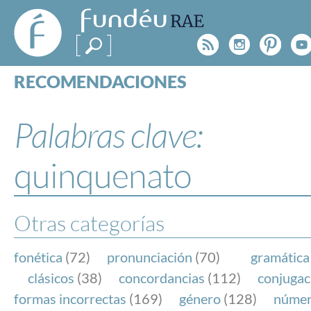
FundéuRAE
- Fundación
Rss
Instagr
Pinte
Y
del Español
Urgente
RECOMENDACIONES
Real Acad
CONSULTAS
CATEGORÍAS
Palabras clave:
ESPECIALES
BLOG
quinquenato
NOTICIAS
SOBRE LA FUNDÉURAE
Otras categorías
FundéuRAE es una fundación patrocinada por la 
y la Real Academia Española, cuyo objetivo es co
fonética
(72)
pronunciación
(70)
gramática
el buen uso del español en los medios de comuni
clásicos
(38)
concordancias
(112)
conjugac
Internet.
formas incorrectas
(169)
género
(128)
núme