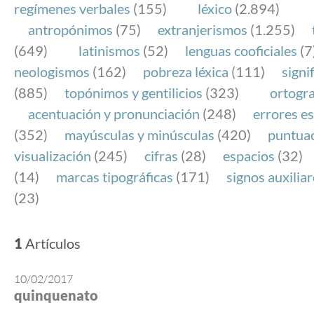
regímenes verbales
(155)
léxico
(2.894)
antropónimos
(75)
extranjerismos
(1.255)
(649)
latinismos
(52)
lenguas cooficiales
(7
neologismos
(162)
pobreza léxica
(111)
signi
(885)
topónimos y gentilicios
(323)
ortogra
acentuación y pronunciación
(248)
errores es
(352)
mayúsculas y minúsculas
(420)
puntua
visualización
(245)
cifras
(28)
espacios
(32)
(14)
marcas tipográficas
(171)
signos auxilia
(23)
1
Artículos
10/02/2017
quinquenato