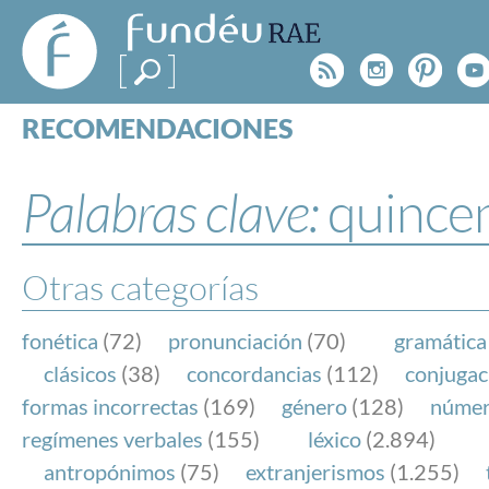
FundéuRAE
- Fundación
Rss
Instagr
Pinte
Y
del Español
Urgente
RECOMENDACIONES
Real Acad
CONSULTAS
CATEGORÍAS
Palabras clave:
quince
ESPECIALES
BLOG
NOTICIAS
Otras categorías
SOBRE LA FUNDÉURAE
fonética
(72)
pronunciación
(70)
gramática
FundéuRAE es una fundación patrocinada por la 
clásicos
(38)
concordancias
(112)
conjugac
y la Real Academia Española, cuyo objetivo es co
formas incorrectas
(169)
género
(128)
núme
el buen uso del español en los medios de comuni
regímenes verbales
(155)
léxico
(2.894)
Internet.
antropónimos
(75)
extranjerismos
(1.255)