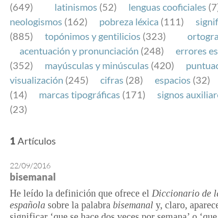
(649)
latinismos
(52)
lenguas cooficiales
(7
neologismos
(162)
pobreza léxica
(111)
signi
(885)
topónimos y gentilicios
(323)
ortogra
acentuación y pronunciación
(248)
errores es
(352)
mayúsculas y minúsculas
(420)
puntua
visualización
(245)
cifras
(28)
espacios
(32)
(14)
marcas tipográficas
(171)
signos auxilia
(23)
1
Artículos
22/09/2016
bisemanal
He leído la definición que ofrece el
Diccionario de l
española
sobre la palabra
bisemanal
y, claro, aparec
significar ‘que se hace dos veces por semana’ o ‘que