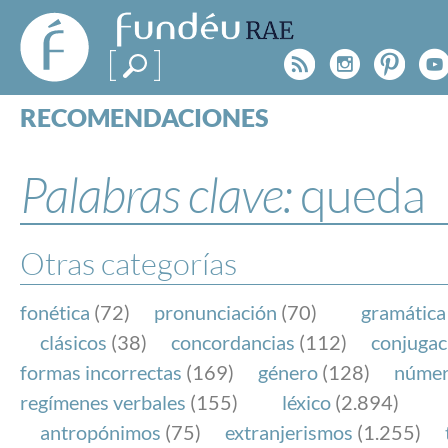
FundéuRAE
- Fundación
Rss
Instagr
Pinte
Y
del Español
Urgente
RECOMENDACIONES
Real Acad
CONSULTAS
CATEGORÍAS
Palabras clave:
queda
ESPECIALES
BLOG
NOTICIAS
Otras categorías
SOBRE LA FUNDÉURAE
fonética
(72)
pronunciación
(70)
gramática
FundéuRAE es una fundación patrocinada por la 
clásicos
(38)
concordancias
(112)
conjugac
y la Real Academia Española, cuyo objetivo es co
formas incorrectas
(169)
género
(128)
núme
el buen uso del español en los medios de comuni
regímenes verbales
(155)
léxico
(2.894)
Internet.
antropónimos
(75)
extranjerismos
(1.255)