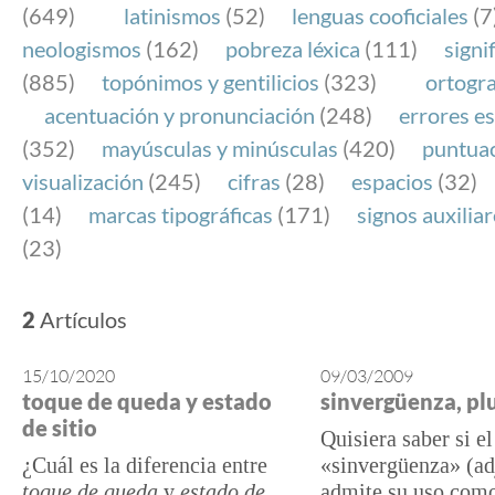
(649)
latinismos
(52)
lenguas cooficiales
(7
neologismos
(162)
pobreza léxica
(111)
signi
(885)
topónimos y gentilicios
(323)
ortogra
acentuación y pronunciación
(248)
errores es
(352)
mayúsculas y minúsculas
(420)
puntua
visualización
(245)
cifras
(28)
espacios
(32)
(14)
marcas tipográficas
(171)
signos auxilia
(23)
2
Artículos
15/10/2020
09/03/2009
toque de queda y estado
sinvergüenza, pl
de sitio
Quisiera saber si e
¿Cuál es la diferencia entre
«sinvergüenza» (ad
toque de queda
y
estado de
admite su uso com