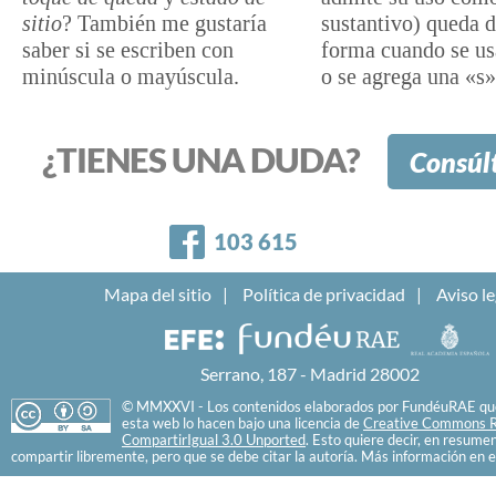
sitio
?
También me gustaría
sustantivo) queda 
saber si se escriben con
forma cuando se us
minúscula o mayúscula.
o se agrega una «s»
¿TIENES UNA DUDA?
Consúl
Facebook
103 615
Mapa del sitio
Política de privacidad
Aviso le
Serrano, 187 - Madrid 28002
© MMXXVI - Los contenidos elaborados por FundéuRAE que
esta web lo hacen bajo una licencia de
Creative Commons R
CompartirIgual 3.0 Unported
. Esto quiere decir, en resume
compartir libremente, pero que se debe citar la autoría. Más información en e