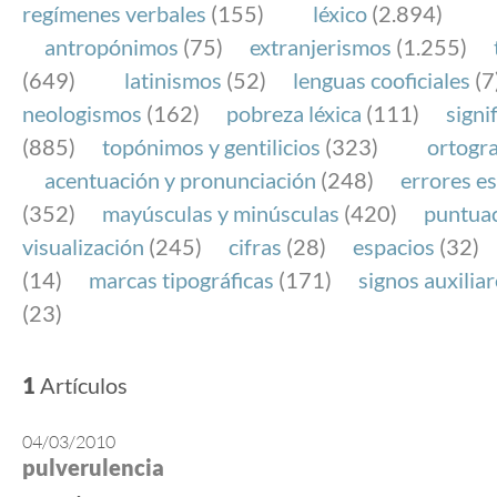
regímenes verbales
(155)
léxico
(2.894)
antropónimos
(75)
extranjerismos
(1.255)
(649)
latinismos
(52)
lenguas cooficiales
(7
neologismos
(162)
pobreza léxica
(111)
signi
(885)
topónimos y gentilicios
(323)
ortogra
acentuación y pronunciación
(248)
errores es
(352)
mayúsculas y minúsculas
(420)
puntua
visualización
(245)
cifras
(28)
espacios
(32)
(14)
marcas tipográficas
(171)
signos auxilia
(23)
1
Artículos
04/03/2010
pulverulencia