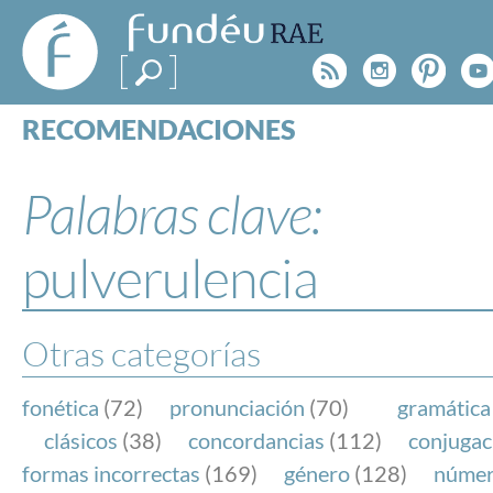
FundéuRAE
- Fundación
Rss
Instagr
Pinte
Y
del Español
Urgente
RECOMENDACIONES
Real Acad
CONSULTAS
CATEGORÍAS
Palabras clave:
ESPECIALES
BLOG
pulverulencia
NOTICIAS
SOBRE LA FUNDÉURAE
Otras categorías
FundéuRAE es una fundación patrocinada por la 
y la Real Academia Española, cuyo objetivo es co
fonética
(72)
pronunciación
(70)
gramática
el buen uso del español en los medios de comuni
clásicos
(38)
concordancias
(112)
conjugac
Internet.
formas incorrectas
(169)
género
(128)
núme