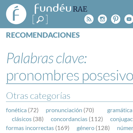
FundéuRAE
- Fundación
Rss
Instagr
Pinte
Y
del Español
Urgente
RECOMENDACIONES
Real Acad
CONSULTAS
CATEGORÍAS
Palabras clave:
ESPECIALES
BLOG
pronombres posesivo
NOTICIAS
SOBRE LA FUNDÉURAE
Otras categorías
FundéuRAE es una fundación patrocinada por la 
y la Real Academia Española, cuyo objetivo es co
fonética
(72)
pronunciación
(70)
gramática
el buen uso del español en los medios de comuni
clásicos
(38)
concordancias
(112)
conjugac
Internet.
formas incorrectas
(169)
género
(128)
núme