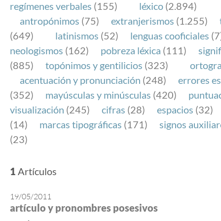
regímenes verbales
(155)
léxico
(2.894)
antropónimos
(75)
extranjerismos
(1.255)
(649)
latinismos
(52)
lenguas cooficiales
(7
neologismos
(162)
pobreza léxica
(111)
signi
(885)
topónimos y gentilicios
(323)
ortogra
acentuación y pronunciación
(248)
errores es
(352)
mayúsculas y minúsculas
(420)
puntua
visualización
(245)
cifras
(28)
espacios
(32)
(14)
marcas tipográficas
(171)
signos auxilia
(23)
1
Artículos
19/05/2011
artículo y pronombres posesivos