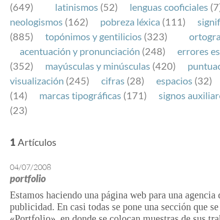
(649)
latinismos
(52)
lenguas cooficiales
(7
neologismos
(162)
pobreza léxica
(111)
signi
(885)
topónimos y gentilicios
(323)
ortogra
acentuación y pronunciación
(248)
errores es
(352)
mayúsculas y minúsculas
(420)
puntua
visualización
(245)
cifras
(28)
espacios
(32)
(14)
marcas tipográficas
(171)
signos auxilia
(23)
1
Artículos
04/07/2008
portfolio
Estamos haciendo una página web para una agencia 
publicidad. En casi todas se pone una sección que s
«Portfolio», en donde se colocan muestras de sus tra