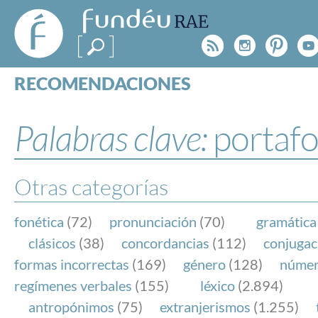
FundéuRAE
- Fundación
Rss
Instagr
Pinte
Y
del Español
Urgente
RECOMENDACIONES
Real Acad
CONSULTAS
CATEGORÍAS
Palabras clave:
portafo
ESPECIALES
BLOG
NOTICIAS
Otras categorías
SOBRE LA FUNDÉURAE
fonética
(72)
pronunciación
(70)
gramática
FundéuRAE es una fundación patrocinada por la 
clásicos
(38)
concordancias
(112)
conjugac
y la Real Academia Española, cuyo objetivo es co
formas incorrectas
(169)
género
(128)
núme
el buen uso del español en los medios de comuni
regímenes verbales
(155)
léxico
(2.894)
Internet.
antropónimos
(75)
extranjerismos
(1.255)