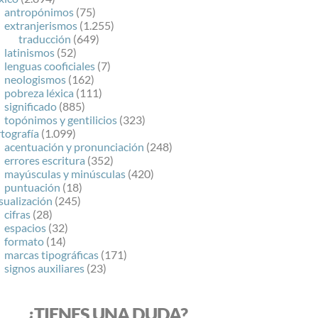
antropónimos
(75)
extranjerismos
(1.255)
traducción
(649)
latinismos
(52)
lenguas cooficiales
(7)
neologismos
(162)
pobreza léxica
(111)
significado
(885)
topónimos y gentilicios
(323)
tografía
(1.099)
acentuación y pronunciación
(248)
errores escritura
(352)
mayúsculas y minúsculas
(420)
puntuación
(18)
sualización
(245)
cifras
(28)
espacios
(32)
formato
(14)
marcas tipográficas
(171)
signos auxiliares
(23)
¿TIENES UNA DUDA?