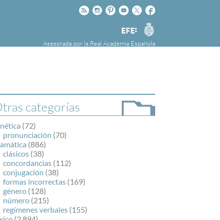
Rss
Instagram
Pinteres
Youtube
Twitter
Facebook
RAE
Agencia
EFE
Asesorada por la
Real Academia Española
nú
NOTICIAS
SOBRE LA FUNDÉURAE
FundéuRAE es una fundación patrocinada por
la Agencia Efe y la Real Academia Española,
cuyo objetivo es colaborar con el buen uso del
tras categorías
español en los medios de comunicación y en
Internet.
nética
(72)
pronunciación
(70)
ramática
(886)
clásicos
(38)
concordancias
(112)
conjugación
(38)
formas incorrectas
(169)
género
(128)
número
(215)
regímenes verbales
(155)
xico
(2.894)