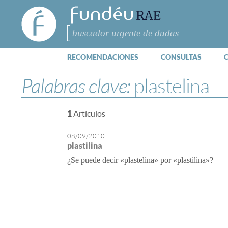
FundéuRAE
- Fundación
del Español
Buscar
Urgente
RECOMENDACIONES
CONSULTAS
Palabras clave:
plastelina
1
Artículos
08/09/2010
plastilina
¿Se puede decir «plastelina» por «plastilina»?