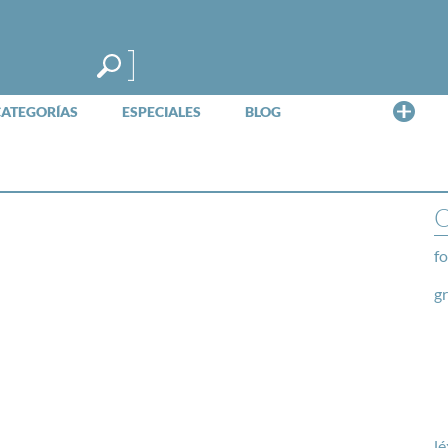
Me
CATEGORÍAS
ESPECIALES
BLOG
O
fo
g
lé