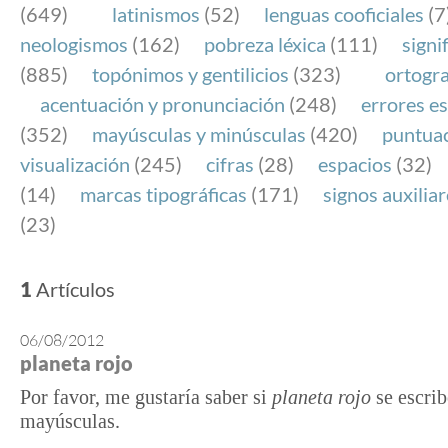
(649)
latinismos
(52)
lenguas cooficiales
(7
neologismos
(162)
pobreza léxica
(111)
signi
(885)
topónimos y gentilicios
(323)
ortogra
acentuación y pronunciación
(248)
errores es
(352)
mayúsculas y minúsculas
(420)
puntua
visualización
(245)
cifras
(28)
espacios
(32)
(14)
marcas tipográficas
(171)
signos auxilia
(23)
1
Artículos
06/08/2012
planeta rojo
Por favor, me gustaría saber si
planeta rojo
se escrib
mayúsculas.