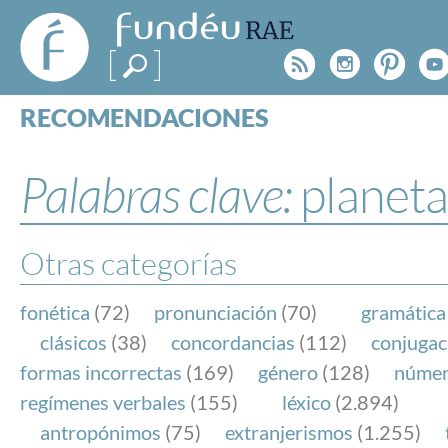
FundéuRAE
- Fundación
Rss
Instagr
Pinte
Y
del Español
Urgente
RECOMENDACIONES
Real Acad
CONSULTAS
CATEGORÍAS
Palabras clave:
planeta
ESPECIALES
BLOG
NOTICIAS
Otras categorías
SOBRE LA FUNDÉURAE
fonética
(72)
pronunciación
(70)
gramática
FundéuRAE es una fundación patrocinada por la 
clásicos
(38)
concordancias
(112)
conjugac
y la Real Academia Española, cuyo objetivo es co
formas incorrectas
(169)
género
(128)
núme
el buen uso del español en los medios de comuni
regímenes verbales
(155)
léxico
(2.894)
Internet.
antropónimos
(75)
extranjerismos
(1.255)