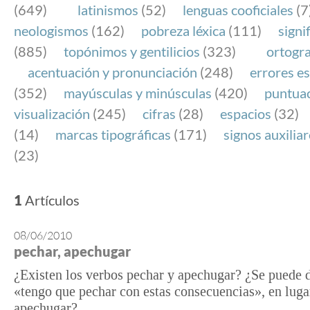
(649)
latinismos
(52)
lenguas cooficiales
(7
neologismos
(162)
pobreza léxica
(111)
signi
(885)
topónimos y gentilicios
(323)
ortogra
acentuación y pronunciación
(248)
errores es
(352)
mayúsculas y minúsculas
(420)
puntua
visualización
(245)
cifras
(28)
espacios
(32)
(14)
marcas tipográficas
(171)
signos auxilia
(23)
1
Artículos
08/06/2010
pechar, apechugar
¿Existen los verbos pechar y apechugar? ¿Se puede 
«tengo que pechar con estas consecuencias», en luga
apechugar?