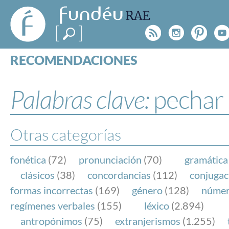
FundéuRAE
- Fundación
Rss
Instagr
Pinte
Y
del Español
Urgente
RECOMENDACIONES
Real Acad
CONSULTAS
CATEGORÍAS
Palabras clave:
pechar
ESPECIALES
BLOG
NOTICIAS
Otras categorías
SOBRE LA FUNDÉURAE
fonética
(72)
pronunciación
(70)
gramática
FundéuRAE es una fundación patrocinada por la 
clásicos
(38)
concordancias
(112)
conjugac
y la Real Academia Española, cuyo objetivo es co
formas incorrectas
(169)
género
(128)
núme
el buen uso del español en los medios de comuni
regímenes verbales
(155)
léxico
(2.894)
Internet.
antropónimos
(75)
extranjerismos
(1.255)