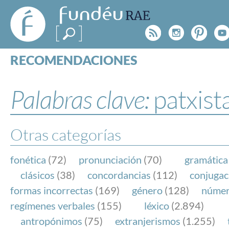
FundéuRAE
- Fundación
Rss
Instagr
Pinte
Y
del Español
Urgente
RECOMENDACIONES
Real Acad
CONSULTAS
CATEGORÍAS
Palabras clave:
patxist
ESPECIALES
BLOG
NOTICIAS
Otras categorías
SOBRE LA FUNDÉURAE
fonética
(72)
pronunciación
(70)
gramática
FundéuRAE es una fundación patrocinada por la 
clásicos
(38)
concordancias
(112)
conjugac
y la Real Academia Española, cuyo objetivo es co
formas incorrectas
(169)
género
(128)
núme
el buen uso del español en los medios de comuni
regímenes verbales
(155)
léxico
(2.894)
Internet.
antropónimos
(75)
extranjerismos
(1.255)