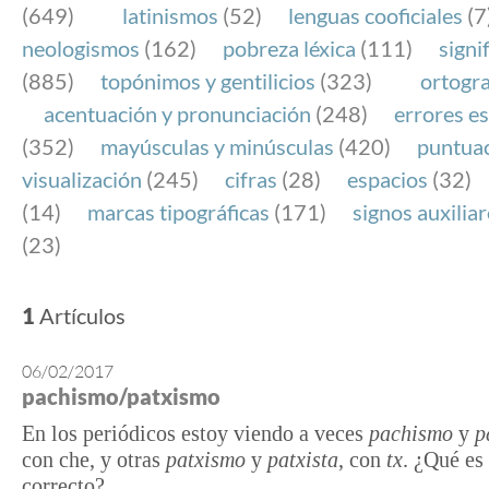
(649)
latinismos
(52)
lenguas cooficiales
(7
neologismos
(162)
pobreza léxica
(111)
signi
(885)
topónimos y gentilicios
(323)
ortogra
acentuación y pronunciación
(248)
errores es
(352)
mayúsculas y minúsculas
(420)
puntua
visualización
(245)
cifras
(28)
espacios
(32)
(14)
marcas tipográficas
(171)
signos auxilia
(23)
1
Artículos
06/02/2017
pachismo/patxismo
En los periódicos estoy viendo a veces
pachismo
y
p
con che, y otras
patxismo
y
patxista
, con
tx
. ¿Qué es
correcto?