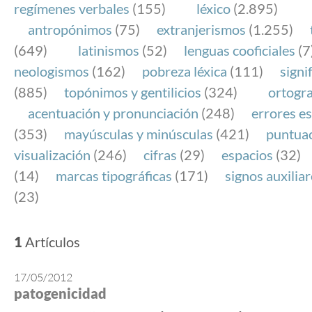
regímenes verbales
(155)
léxico
(2.895)
antropónimos
(75)
extranjerismos
(1.255)
(649)
latinismos
(52)
lenguas cooficiales
(7
neologismos
(162)
pobreza léxica
(111)
signi
(885)
topónimos y gentilicios
(324)
ortogra
acentuación y pronunciación
(248)
errores es
(353)
mayúsculas y minúsculas
(421)
puntua
visualización
(246)
cifras
(29)
espacios
(32)
(14)
marcas tipográficas
(171)
signos auxilia
(23)
1
Artículos
17/05/2012
patogenicidad