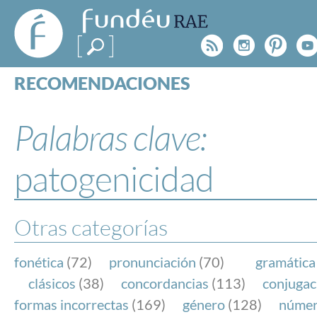
FundéuRAE
- Fundación
Rss
Instagr
Pinte
Y
del Español
Urgente
RECOMENDACIONES
Real Acad
CONSULTAS
CATEGORÍAS
Palabras clave:
ESPECIALES
BLOG
patogenicidad
NOTICIAS
SOBRE LA FUNDÉURAE
Otras categorías
FundéuRAE es una fundación patrocinada por la 
y la Real Academia Española, cuyo objetivo es co
fonética
(72)
pronunciación
(70)
gramática
el buen uso del español en los medios de comuni
clásicos
(38)
concordancias
(113)
conjugac
Internet.
formas incorrectas
(169)
género
(128)
núme