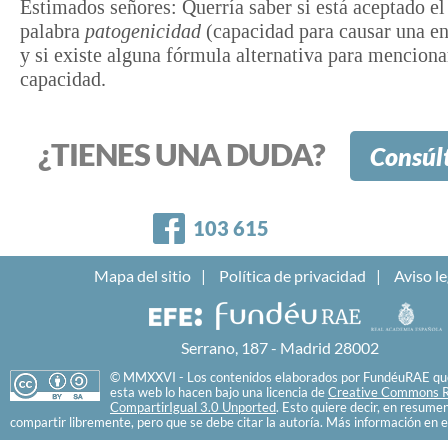
Estimados señores: Querría saber si está aceptado el
palabra
patogenicidad
(capacidad para causar una e
y si existe alguna fórmula alternativa para menciona
capacidad.
¿TIENES UNA DUDA?
Consúl
Facebook
103 615
Mapa del sitio
Política de privacidad
Aviso le
Serrano, 187 - Madrid 28002
© MMXXVI - Los contenidos elaborados por FundéuRAE que
esta web lo hacen bajo una licencia de
Creative Commons R
CompartirIgual 3.0 Unported
. Esto quiere decir, en resume
compartir libremente, pero que se debe citar la autoría. Más información en e