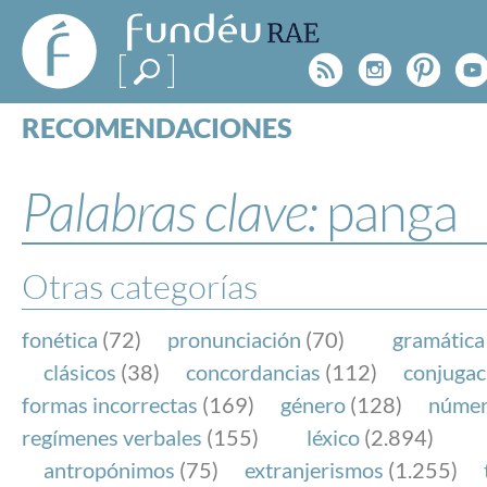
FundéuRAE
- Fundación
Rss
Instagr
Pinte
Y
del Español
Urgente
RECOMENDACIONES
Real Acad
CONSULTAS
CATEGORÍAS
Palabras clave:
panga
ESPECIALES
BLOG
NOTICIAS
Otras categorías
SOBRE LA FUNDÉURAE
fonética
(72)
pronunciación
(70)
gramática
FundéuRAE es una fundación patrocinada por la 
clásicos
(38)
concordancias
(112)
conjugac
y la Real Academia Española, cuyo objetivo es co
formas incorrectas
(169)
género
(128)
núme
el buen uso del español en los medios de comuni
regímenes verbales
(155)
léxico
(2.894)
Internet.
antropónimos
(75)
extranjerismos
(1.255)