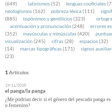
(649)
latinismos
(52)
lenguas cooficiales
(7
neologismos
(162)
pobreza léxica
(111)
signi
(885)
topónimos y gentilicios
(323)
ortogra
acentuación y pronunciación
(248)
errores es
(352)
mayúsculas y minúsculas
(420)
puntua
visualización
(245)
cifras
(28)
espacios
(32)
(14)
marcas tipográficas
(171)
signos auxilia
(23)
1
Artículos
19/11/2010
el panga/la panga
¿Me podrían decir si el género del pescado panga e
o femenino?