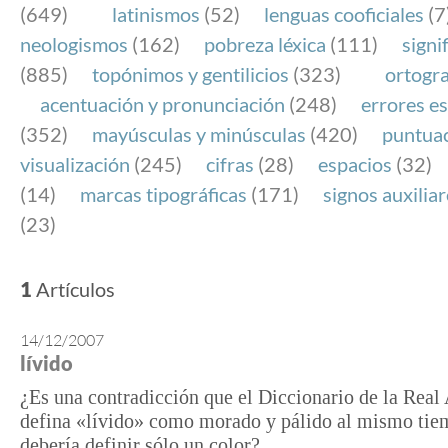
(649)
latinismos
(52)
lenguas cooficiales
(7
neologismos
(162)
pobreza léxica
(111)
signi
(885)
topónimos y gentilicios
(323)
ortogra
acentuación y pronunciación
(248)
errores es
(352)
mayúsculas y minúsculas
(420)
puntua
visualización
(245)
cifras
(28)
espacios
(32)
(14)
marcas tipográficas
(171)
signos auxilia
(23)
1
Artículos
14/12/2007
lívido
¿Es una contradicción que el Diccionario de la Rea
defina «lívido» como morado y pálido al mismo ti
debería definir sólo un color?