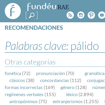
FundéuRAE
- Fundación
Rss
Instagr
Pinte
Y
del Español
Urgente
RECOMENDACIONES
Real Acad
CONSULTAS
CATEGORÍAS
Palabras clave:
pálido
ESPECIALES
BLOG
NOTICIAS
Otras categorías
SOBRE LA FUNDÉURAE
fonética
(72)
pronunciación
(70)
gramática
FundéuRAE es una fundación patrocinada por la 
clásicos
(38)
concordancias
(112)
conjugac
y la Real Academia Española, cuyo objetivo es co
formas incorrectas
(169)
género
(128)
núme
el buen uso del español en los medios de comuni
regímenes verbales
(155)
léxico
(2.894)
Internet.
antropónimos
(75)
extranjerismos
(1.255)