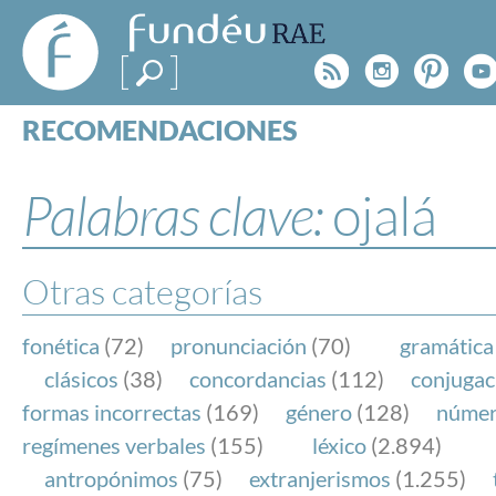
FundéuRAE
- Fundación
Rss
Instagr
Pinte
Y
del Español
Urgente
RECOMENDACIONES
Real Acad
CONSULTAS
CATEGORÍAS
Palabras clave:
ojalá
ESPECIALES
BLOG
NOTICIAS
Otras categorías
SOBRE LA FUNDÉURAE
fonética
(72)
pronunciación
(70)
gramática
FundéuRAE es una fundación patrocinada por la 
clásicos
(38)
concordancias
(112)
conjugac
y la Real Academia Española, cuyo objetivo es co
formas incorrectas
(169)
género
(128)
núme
el buen uso del español en los medios de comuni
regímenes verbales
(155)
léxico
(2.894)
Internet.
antropónimos
(75)
extranjerismos
(1.255)