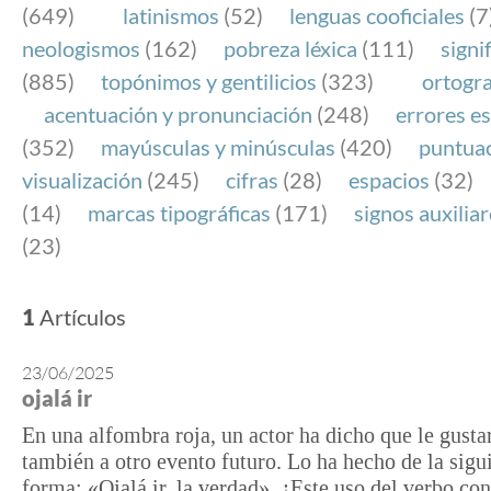
(649)
latinismos
(52)
lenguas cooficiales
(7
neologismos
(162)
pobreza léxica
(111)
signi
(885)
topónimos y gentilicios
(323)
ortogra
acentuación y pronunciación
(248)
errores es
(352)
mayúsculas y minúsculas
(420)
puntua
visualización
(245)
cifras
(28)
espacios
(32)
(14)
marcas tipográficas
(171)
signos auxilia
(23)
1
Artículos
23/06/2025
ojalá ir
En una alfombra roja, un actor ha dicho que le gusta
también a otro evento futuro. Lo ha hecho de la sigu
forma: «Ojalá ir, la verdad». ¿Este uso del verbo co