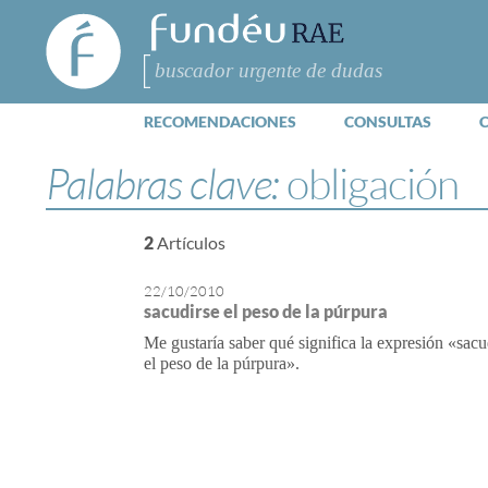
FundéuRAE
- Fundación
del Español
Buscar
Urgente
RECOMENDACIONES
CONSULTAS
Palabras clave:
obligación
2
Artículos
22/10/2010
sacudirse el peso de la púrpura
Me gustaría saber qué significa la expresión «sacu
el peso de la púrpura».