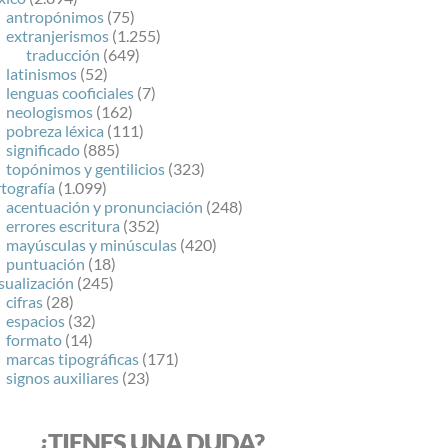
antropónimos
(75)
extranjerismos
(1.255)
traducción
(649)
latinismos
(52)
lenguas cooficiales
(7)
neologismos
(162)
pobreza léxica
(111)
significado
(885)
topónimos y gentilicios
(323)
tografía
(1.099)
acentuación y pronunciación
(248)
errores escritura
(352)
mayúsculas y minúsculas
(420)
puntuación
(18)
sualización
(245)
cifras
(28)
espacios
(32)
formato
(14)
marcas tipográficas
(171)
signos auxiliares
(23)
¿TIENES UNA DUDA?