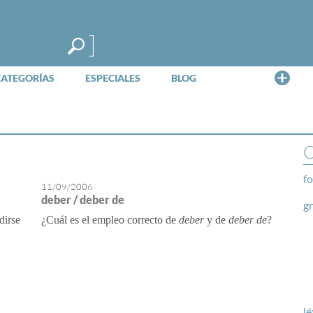
Me
CATEGORÍAS
ESPECIALES
BLOG
O
fo
11/09/2006
deber / deber de
g
dirse
¿Cuál es el empleo correcto de
deber
y de
deber de
?
lé