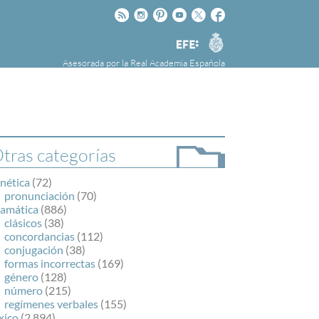
Rss
Instagram
Pinteres
Youtube
Twitter
Facebook
RAE
Agencia
EFE
Asesorada por la
Real Academia Española
nú
NOTICIAS
SOBRE LA FUNDÉURAE
FundéuRAE es una fundación patrocinada por
la Agencia Efe y la Real Academia Española,
cuyo objetivo es colaborar con el buen uso del
tras categorías
español en los medios de comunicación y en
Internet.
nética
(72)
pronunciación
(70)
ramática
(886)
clásicos
(38)
concordancias
(112)
conjugación
(38)
formas incorrectas
(169)
género
(128)
número
(215)
regímenes verbales
(155)
xico
(2.894)