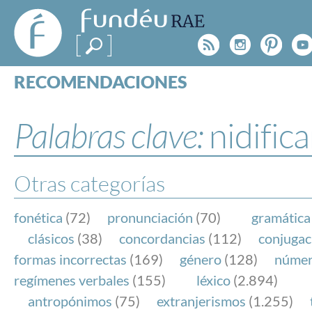
FundéuRAE
- Fundación
Rss
Instagr
Pinte
Y
del Español
Urgente
RECOMENDACIONES
Real Acad
CONSULTAS
CATEGORÍAS
Palabras clave:
nidific
ESPECIALES
BLOG
NOTICIAS
Otras categorías
SOBRE LA FUNDÉURAE
fonética
(72)
pronunciación
(70)
gramática
FundéuRAE es una fundación patrocinada por la 
clásicos
(38)
concordancias
(112)
conjugac
y la Real Academia Española, cuyo objetivo es co
formas incorrectas
(169)
género
(128)
núme
el buen uso del español en los medios de comuni
regímenes verbales
(155)
léxico
(2.894)
Internet.
antropónimos
(75)
extranjerismos
(1.255)