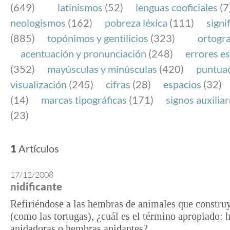
(649)
latinismos
(52)
lenguas cooficiales
(7
neologismos
(162)
pobreza léxica
(111)
signi
(885)
topónimos y gentilicios
(323)
ortogra
acentuación y pronunciación
(248)
errores es
(352)
mayúsculas y minúsculas
(420)
puntua
visualización
(245)
cifras
(28)
espacios
(32)
(14)
marcas tipográficas
(171)
signos auxilia
(23)
1
Artículos
17/12/2008
nidificante
Refiriéndose a las hembras de animales que constru
(como las tortugas), ¿cuál es el término apropiado:
anidadoras o hembras anidantes?