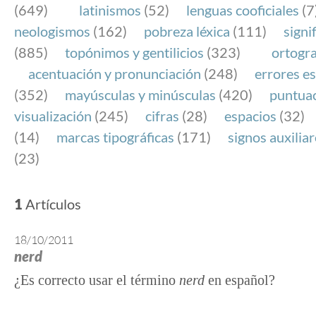
(649)
latinismos
(52)
lenguas cooficiales
(7
neologismos
(162)
pobreza léxica
(111)
signi
(885)
topónimos y gentilicios
(323)
ortogra
acentuación y pronunciación
(248)
errores es
(352)
mayúsculas y minúsculas
(420)
puntua
visualización
(245)
cifras
(28)
espacios
(32)
(14)
marcas tipográficas
(171)
signos auxilia
(23)
1
Artículos
18/10/2011
nerd
¿Es correcto usar el término
nerd
en español?