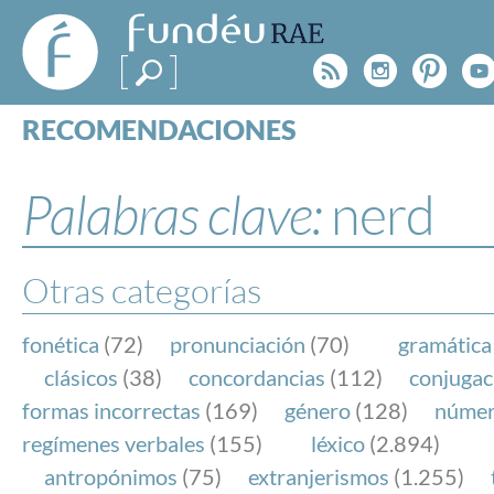
FundéuRAE
- Fundación
Rss
Instagr
Pinte
Y
del Español
Urgente
RECOMENDACIONES
Real Acad
CONSULTAS
CATEGORÍAS
Palabras clave:
nerd
ESPECIALES
BLOG
NOTICIAS
Otras categorías
SOBRE LA FUNDÉURAE
fonética
(72)
pronunciación
(70)
gramática
FundéuRAE es una fundación patrocinada por la 
clásicos
(38)
concordancias
(112)
conjugac
y la Real Academia Española, cuyo objetivo es co
formas incorrectas
(169)
género
(128)
núme
el buen uso del español en los medios de comuni
regímenes verbales
(155)
léxico
(2.894)
Internet.
antropónimos
(75)
extranjerismos
(1.255)