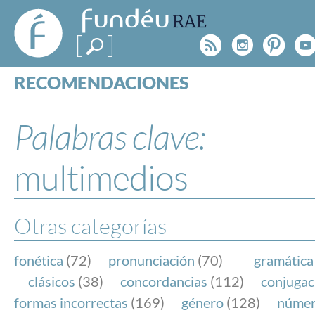
FundéuRAE
- Fundación
Rss
Instagr
Pinte
Y
del Español
Urgente
RECOMENDACIONES
Real Acad
CONSULTAS
CATEGORÍAS
Palabras clave:
ESPECIALES
BLOG
multimedios
NOTICIAS
SOBRE LA FUNDÉURAE
Otras categorías
FundéuRAE es una fundación patrocinada por la 
y la Real Academia Española, cuyo objetivo es co
fonética
(72)
pronunciación
(70)
gramática
el buen uso del español en los medios de comuni
clásicos
(38)
concordancias
(112)
conjugac
Internet.
formas incorrectas
(169)
género
(128)
núme