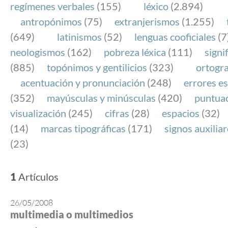
regímenes verbales
(155)
léxico
(2.894)
antropónimos
(75)
extranjerismos
(1.255)
(649)
latinismos
(52)
lenguas cooficiales
(7
neologismos
(162)
pobreza léxica
(111)
signi
(885)
topónimos y gentilicios
(323)
ortogra
acentuación y pronunciación
(248)
errores es
(352)
mayúsculas y minúsculas
(420)
puntua
visualización
(245)
cifras
(28)
espacios
(32)
(14)
marcas tipográficas
(171)
signos auxilia
(23)
1
Artículos
26/05/2008
multimedia o multimedios