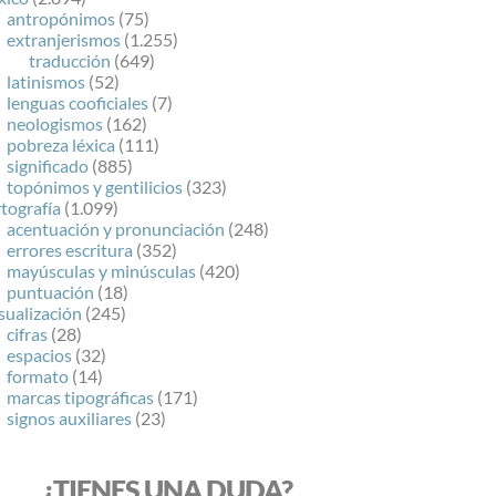
antropónimos
(75)
extranjerismos
(1.255)
traducción
(649)
latinismos
(52)
lenguas cooficiales
(7)
neologismos
(162)
pobreza léxica
(111)
significado
(885)
topónimos y gentilicios
(323)
tografía
(1.099)
acentuación y pronunciación
(248)
errores escritura
(352)
mayúsculas y minúsculas
(420)
puntuación
(18)
sualización
(245)
cifras
(28)
espacios
(32)
formato
(14)
marcas tipográficas
(171)
signos auxiliares
(23)
¿TIENES UNA DUDA?