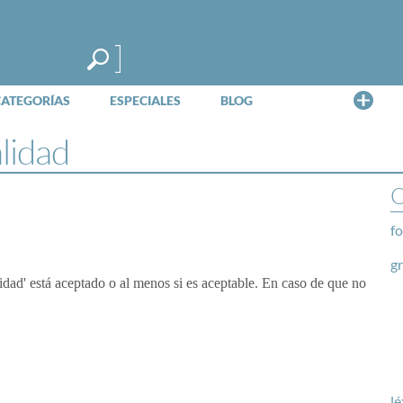
Me
CATEGORÍAS
ESPECIALES
BLOG
lidad
O
fo
g
alidad' está aceptado o al menos si es aceptable. En caso de que no
lé