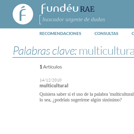
FundéuRAE
- Fundación
del Español
Buscar
Urgente
RECOMENDACIONES
CONSULTAS
Palabras clave:
multicultura
1
Artículos
14/12/2010
multicultural
Quisiera saber si el uso de la palabra 'multicultur
lo sea, ¿podríais sugerirme algún sinónimo?