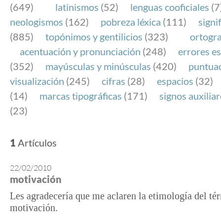
(649)
latinismos
(52)
lenguas cooficiales
(7
neologismos
(162)
pobreza léxica
(111)
signi
(885)
topónimos y gentilicios
(323)
ortogra
acentuación y pronunciación
(248)
errores es
(352)
mayúsculas y minúsculas
(420)
puntua
visualización
(245)
cifras
(28)
espacios
(32)
(14)
marcas tipográficas
(171)
signos auxilia
(23)
1
Artículos
22/02/2010
motivación
Les agradecería que me aclaren la etimología del té
motivación.