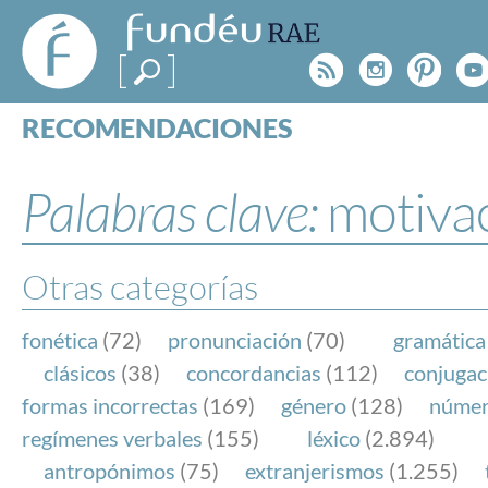
FundéuRAE
- Fundación
Rss
Instagr
Pinte
Y
del Español
Urgente
RECOMENDACIONES
Real Acad
CONSULTAS
CATEGORÍAS
Palabras clave:
motivac
ESPECIALES
BLOG
NOTICIAS
Otras categorías
SOBRE LA FUNDÉURAE
fonética
(72)
pronunciación
(70)
gramática
FundéuRAE es una fundación patrocinada por la 
clásicos
(38)
concordancias
(112)
conjugac
y la Real Academia Española, cuyo objetivo es co
formas incorrectas
(169)
género
(128)
núme
el buen uso del español en los medios de comuni
regímenes verbales
(155)
léxico
(2.894)
Internet.
antropónimos
(75)
extranjerismos
(1.255)