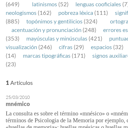
(649)
latinismos
(52)
lenguas cooficiales
(7
neologismos
(162)
pobreza léxica
(111)
signi
(885)
topónimos y gentilicios
(324)
ortogra
acentuación y pronunciación
(248)
errores es
(353)
mayúsculas y minúsculas
(421)
puntua
visualización
(246)
cifras
(29)
espacios
(32)
(14)
marcas tipográficas
(171)
signos auxilia
(23)
1
Artículos
25/03/2010
mnémico
La consulta es sobre el término «mnésico» o «mném
términos de Psicologia de la Memoria por ejemplo, 
«huellas de memoria»: huellas mnésicas o huellas 