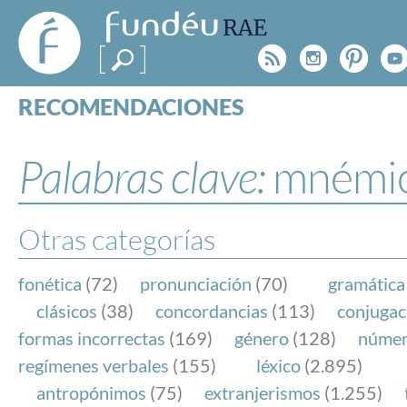
FundéuRAE
- Fundación
Rss
Instagr
Pinte
Y
del Español
Urgente
RECOMENDACIONES
Real Acad
CONSULTAS
CATEGORÍAS
Palabras clave:
mnémi
ESPECIALES
BLOG
NOTICIAS
Otras categorías
SOBRE LA FUNDÉURAE
fonética
(72)
pronunciación
(70)
gramática
FundéuRAE es una fundación patrocinada por la 
clásicos
(38)
concordancias
(113)
conjugac
y la Real Academia Española, cuyo objetivo es co
formas incorrectas
(169)
género
(128)
núme
el buen uso del español en los medios de comuni
regímenes verbales
(155)
léxico
(2.895)
Internet.
antropónimos
(75)
extranjerismos
(1.255)