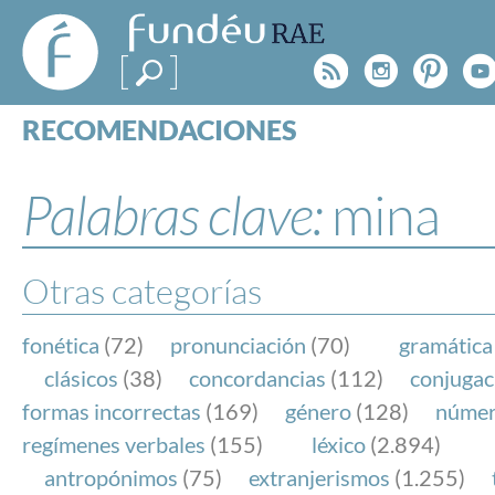
FundéuRAE
- Fundación
Rss
Instagr
Pinte
Y
del Español
Urgente
RECOMENDACIONES
Real Acad
CONSULTAS
CATEGORÍAS
Palabras clave:
mina
ESPECIALES
BLOG
NOTICIAS
Otras categorías
SOBRE LA FUNDÉURAE
fonética
(72)
pronunciación
(70)
gramática
FundéuRAE es una fundación patrocinada por la 
clásicos
(38)
concordancias
(112)
conjugac
y la Real Academia Española, cuyo objetivo es co
formas incorrectas
(169)
género
(128)
núme
el buen uso del español en los medios de comuni
regímenes verbales
(155)
léxico
(2.894)
Internet.
antropónimos
(75)
extranjerismos
(1.255)