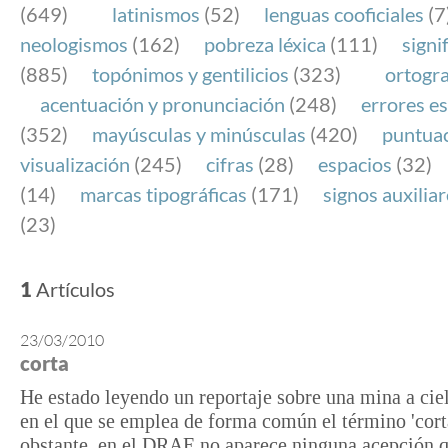
(649)
latinismos
(52)
lenguas cooficiales
(7
neologismos
(162)
pobreza léxica
(111)
signi
(885)
topónimos y gentilicios
(323)
ortogra
acentuación y pronunciación
(248)
errores es
(352)
mayúsculas y minúsculas
(420)
puntua
visualización
(245)
cifras
(28)
espacios
(32)
(14)
marcas tipográficas
(171)
signos auxilia
(23)
1
Artículos
23/03/2010
corta
He estado leyendo un reportaje sobre una mina a ciel
en el que se emplea de forma común el término 'cort
obstante, en el DRAE no aparece ninguna acepción 