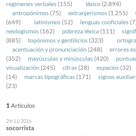
regímenes verbales
(155)
léxico
(2.894)
antropónimos
(75)
extranjerismos
(1.255)
(649)
latinismos
(52)
lenguas cooficiales
(7
neologismos
(162)
pobreza léxica
(111)
signi
(885)
topónimos y gentilicios
(323)
ortogra
acentuación y pronunciación
(248)
errores es
(352)
mayúsculas y minúsculas
(420)
puntua
visualización
(245)
cifras
(28)
espacios
(32)
(14)
marcas tipográficas
(171)
signos auxilia
(23)
1
Artículos
29/11/2016
socorrista