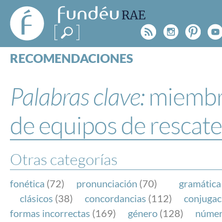
FundéuRAE
- Fundación
Rss
Instagr
Pinte
Y
del Español
Urgente
RECOMENDACIONES
Real Acad
CONSULTAS
CATEGORÍAS
Palabras clave:
miemb
ESPECIALES
BLOG
de equipos de rescate
NOTICIAS
SOBRE LA FUNDÉURAE
Otras categorías
FundéuRAE es una fundación patrocinada por la 
y la Real Academia Española, cuyo objetivo es co
fonética
(72)
pronunciación
(70)
gramática
el buen uso del español en los medios de comuni
clásicos
(38)
concordancias
(112)
conjugac
Internet.
formas incorrectas
(169)
género
(128)
núme