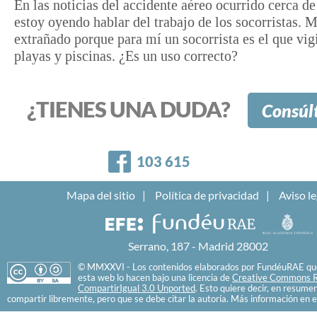
En las noticias del accidente aéreo ocurrido cerca d
estoy oyendo hablar del trabajo de los socorristas. 
extrañado porque para mí un socorrista es el que vigi
playas y piscinas. ¿Es un uso correcto?
¿TIENES UNA DUDA?
Consúl
Facebook
103 615
Mapa del sitio
Política de privacidad
Aviso le
Serrano, 187 - Madrid 28002
© MMXXVI - Los contenidos elaborados por FundéuRAE que
esta web lo hacen bajo una licencia de
Creative Commons R
CompartirIgual 3.0 Unported
. Esto quiere decir, en resume
compartir libremente, pero que se debe citar la autoría. Más información en e