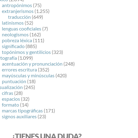
antropónimos
(75)
extranjerismos
(1.255)
traducción
(649)
latinismos
(52)
lenguas cooficiales
(7)
neologismos
(162)
pobreza léxica
(111)
significado
(885)
topónimos y gentilicios
(323)
tografía
(1.099)
acentuación y pronunciación
(248)
errores escritura
(352)
mayúsculas y minúsculas
(420)
puntuación
(18)
sualización
(245)
cifras
(28)
espacios
(32)
formato
(14)
marcas tipográficas
(171)
signos auxiliares
(23)
¿TIENES UNA DUDA?