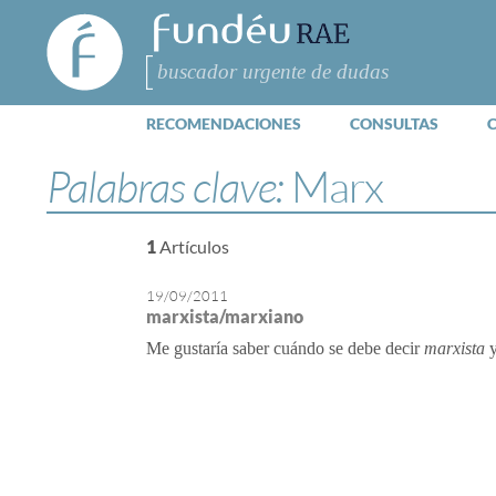
FundéuRAE
- Fundación
del Español
Buscar
Urgente
RECOMENDACIONES
CONSULTAS
Palabras clave:
Marx
1
Artículos
19/09/2011
marxista/marxiano
Me gustaría saber cuándo se debe decir
marxista