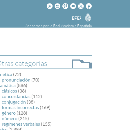
Rss
Instagram
Pinteres
Youtube
Twitter
Facebook
RAE
Agencia
EFE
Asesorada por la
Real Academia Española
nú
NOTICIAS
SOBRE LA FUNDÉURAE
FundéuRAE es una fundación patrocinada por
la Agencia Efe y la Real Academia Española,
cuyo objetivo es colaborar con el buen uso del
tras categorías
español en los medios de comunicación y en
Internet.
nética
(72)
pronunciación
(70)
ramática
(886)
clásicos
(38)
concordancias
(112)
conjugación
(38)
formas incorrectas
(169)
género
(128)
número
(215)
regímenes verbales
(155)
xico
(2.894)