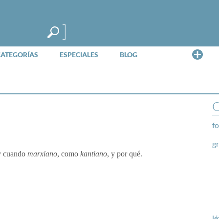
Me
CATEGORÍAS
ESPECIALES
BLOG
O
fo
g
y cuando
marxiano
, como
kantiano
, y por qué.
lé