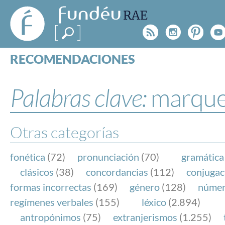
FundéuRAE
- Fundación
Rss
Instagr
Pinte
Y
del Español
Urgente
RECOMENDACIONES
Real Acad
CONSULTAS
CATEGORÍAS
Palabras clave:
marque
ESPECIALES
BLOG
NOTICIAS
Otras categorías
SOBRE LA FUNDÉURAE
fonética
(72)
pronunciación
(70)
gramática
FundéuRAE es una fundación patrocinada por la 
clásicos
(38)
concordancias
(112)
conjugac
y la Real Academia Española, cuyo objetivo es co
formas incorrectas
(169)
género
(128)
núme
el buen uso del español en los medios de comuni
regímenes verbales
(155)
léxico
(2.894)
Internet.
antropónimos
(75)
extranjerismos
(1.255)