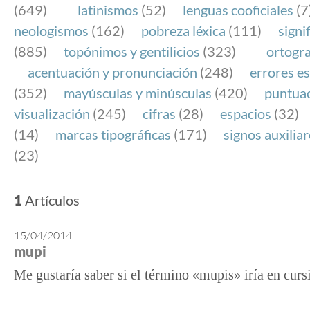
(649)
latinismos
(52)
lenguas cooficiales
(7
neologismos
(162)
pobreza léxica
(111)
signi
(885)
topónimos y gentilicios
(323)
ortogra
acentuación y pronunciación
(248)
errores es
(352)
mayúsculas y minúsculas
(420)
puntua
visualización
(245)
cifras
(28)
espacios
(32)
(14)
marcas tipográficas
(171)
signos auxilia
(23)
1
Artículos
15/04/2014
mupi
Me gustaría saber si el término «mupis» iría en curs