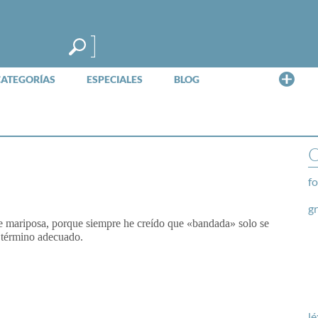
Me
CATEGORÍAS
ESPECIALES
BLOG
O
fo
g
 de mariposa, porque siempre he creído que «bandada» solo se
l término adecuado.
lé