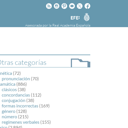
Rss
Instagram
Pinteres
Youtube
Twitter
Facebook
RAE
Agencia
EFE
Asesorada por la
Real Academia Española
nú
NOTICIAS
SOBRE LA FUNDÉURAE
FundéuRAE es una fundación patrocinada por
la Agencia Efe y la Real Academia Española,
cuyo objetivo es colaborar con el buen uso del
tras categorías
español en los medios de comunicación y en
Internet.
nética
(72)
pronunciación
(70)
ramática
(886)
clásicos
(38)
concordancias
(112)
conjugación
(38)
formas incorrectas
(169)
género
(128)
número
(215)
regímenes verbales
(155)
xico
(2.894)