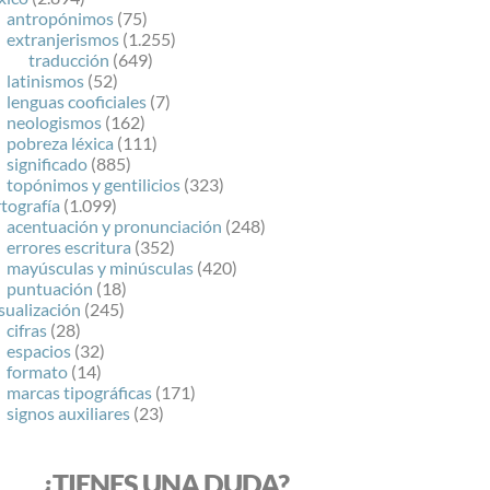
antropónimos
(75)
extranjerismos
(1.255)
traducción
(649)
latinismos
(52)
lenguas cooficiales
(7)
neologismos
(162)
pobreza léxica
(111)
significado
(885)
topónimos y gentilicios
(323)
tografía
(1.099)
acentuación y pronunciación
(248)
errores escritura
(352)
mayúsculas y minúsculas
(420)
puntuación
(18)
sualización
(245)
cifras
(28)
espacios
(32)
formato
(14)
marcas tipográficas
(171)
signos auxiliares
(23)
¿TIENES UNA DUDA?