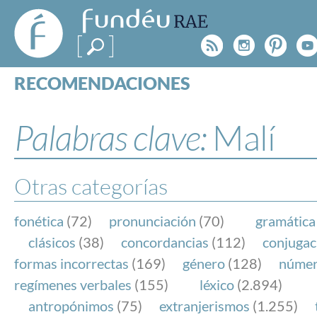
FundéuRAE
- Fundación
Rss
Instagr
Pinte
Y
del Español
Urgente
RECOMENDACIONES
Real Acad
CONSULTAS
CATEGORÍAS
Palabras clave:
Malí
ESPECIALES
BLOG
NOTICIAS
Otras categorías
SOBRE LA FUNDÉURAE
fonética
(72)
pronunciación
(70)
gramática
FundéuRAE es una fundación patrocinada por la 
clásicos
(38)
concordancias
(112)
conjugac
y la Real Academia Española, cuyo objetivo es co
formas incorrectas
(169)
género
(128)
núme
el buen uso del español en los medios de comuni
regímenes verbales
(155)
léxico
(2.894)
Internet.
antropónimos
(75)
extranjerismos
(1.255)