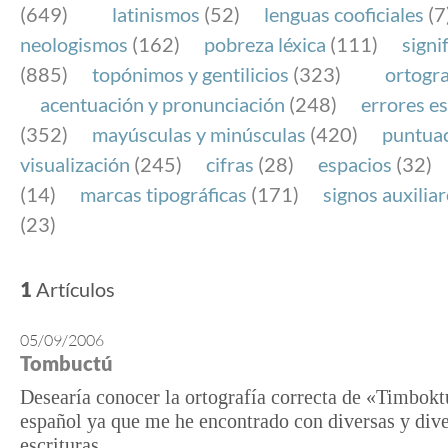
(649)
latinismos
(52)
lenguas cooficiales
(7
neologismos
(162)
pobreza léxica
(111)
signi
(885)
topónimos y gentilicios
(323)
ortogra
acentuación y pronunciación
(248)
errores es
(352)
mayúsculas y minúsculas
(420)
puntua
visualización
(245)
cifras
(28)
espacios
(32)
(14)
marcas tipográficas
(171)
signos auxilia
(23)
1
Artículos
05/09/2006
Tombuctú
Desearía conocer la ortografía correcta de «Timbokt
español ya que me he encontrado con diversas y div
escrituras.