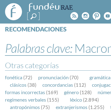
FundéuRAE
- Fundación
Rss
Instagr
Pinte
Y
del Español
Urgente
RECOMENDACIONES
Real Acad
CONSULTAS
CATEGORÍAS
Palabras clave:
Macro
ESPECIALES
BLOG
NOTICIAS
Otras categorías
SOBRE LA FUNDÉURAE
fonética
(72)
pronunciación
(70)
gramática
FundéuRAE es una fundación patrocinada por la 
clásicos
(38)
concordancias
(112)
conjugac
y la Real Academia Española, cuyo objetivo es co
formas incorrectas
(169)
género
(128)
núme
el buen uso del español en los medios de comuni
regímenes verbales
(155)
léxico
(2.894)
Internet.
antropónimos
(75)
extranjerismos
(1.255)