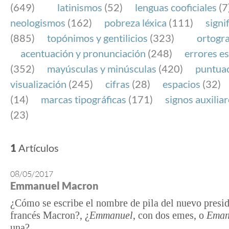
(649)
latinismos
(52)
lenguas cooficiales
(7
neologismos
(162)
pobreza léxica
(111)
signi
(885)
topónimos y gentilicios
(323)
ortogra
acentuación y pronunciación
(248)
errores es
(352)
mayúsculas y minúsculas
(420)
puntua
visualización
(245)
cifras
(28)
espacios
(32)
(14)
marcas tipográficas
(171)
signos auxilia
(23)
1
Artículos
08/05/2017
Emmanuel Macron
¿Cómo se escribe el nombre de pila del nuevo presi
francés Macron?, ¿
Emmanuel
, con dos emes, o
Eman
una?