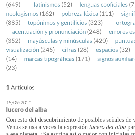
(649)
latinismos
(52)
lenguas cooficiales
(7
neologismos
(162)
pobreza léxica
(111)
signi
(885)
topónimos y gentilicios
(323)
ortogra
acentuación y pronunciación
(248)
errores es
(352)
mayúsculas y minúsculas
(420)
puntua
visualización
(245)
cifras
(28)
espacios
(32)
(14)
marcas tipográficas
(171)
signos auxilia
(23)
1
Artículos
15/09/2020
lucero del alba
Con esto del descubrimiento de posibles señales de 
Venus se usa a veces la expresión
lucero del alba
par
a ese planeta. ¿Se escribe así o mejor con iniciales