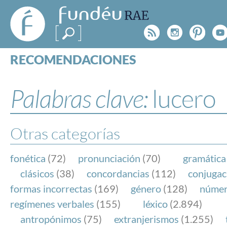
FundéuRAE
- Fundación
Rss
Instagr
Pinte
Y
del Español
Urgente
RECOMENDACIONES
Real Acad
CONSULTAS
CATEGORÍAS
Palabras clave:
lucero
ESPECIALES
BLOG
NOTICIAS
Otras categorías
SOBRE LA FUNDÉURAE
fonética
(72)
pronunciación
(70)
gramática
FundéuRAE es una fundación patrocinada por la 
clásicos
(38)
concordancias
(112)
conjugac
y la Real Academia Española, cuyo objetivo es co
formas incorrectas
(169)
género
(128)
núme
el buen uso del español en los medios de comuni
regímenes verbales
(155)
léxico
(2.894)
Internet.
antropónimos
(75)
extranjerismos
(1.255)