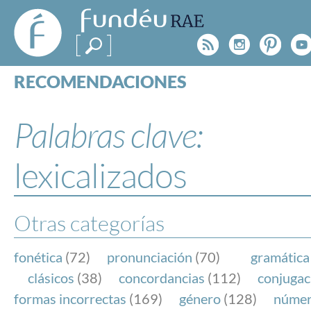
FundéuRAE
- Fundación
Rss
Instagr
Pinte
Y
del Español
Urgente
RECOMENDACIONES
Real Acad
CONSULTAS
CATEGORÍAS
Palabras clave:
ESPECIALES
BLOG
lexicalizados
NOTICIAS
SOBRE LA FUNDÉURAE
Otras categorías
FundéuRAE es una fundación patrocinada por la 
y la Real Academia Española, cuyo objetivo es co
fonética
(72)
pronunciación
(70)
gramática
el buen uso del español en los medios de comuni
clásicos
(38)
concordancias
(112)
conjugac
Internet.
formas incorrectas
(169)
género
(128)
núme