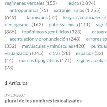
regímenes verbales
(155)
léxico
(2.894)
antropónimos
(75)
extranjerismos
(1.255)
(649)
latinismos
(52)
lenguas cooficiales
(7
neologismos
(162)
pobreza léxica
(111)
signi
(885)
topónimos y gentilicios
(323)
ortogra
acentuación y pronunciación
(248)
errores es
(352)
mayúsculas y minúsculas
(420)
puntua
visualización
(245)
cifras
(28)
espacios
(32)
(14)
marcas tipográficas
(171)
signos auxilia
(23)
1
Artículos
09/10/2007
plural de los nombres lexicalizados