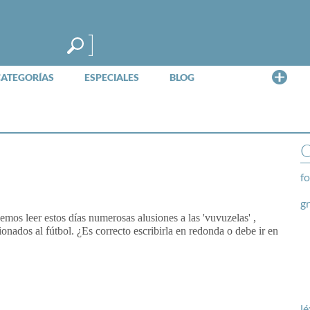
Me
CATEGORÍAS
ESPECIALES
BLOG
O
fo
g
mos leer estos días numerosas alusiones a las 'vuvuzelas' ,
onados al fútbol. ¿Es correcto escribirla en redonda o debe ir en
lé