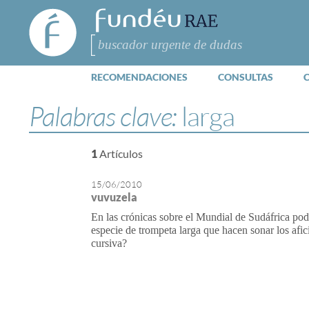
FundéuRAE
- Fundación
del Español
Buscar
Urgente
RECOMENDACIONES
CONSULTAS
Palabras clave:
larga
1
Artículos
15/06/2010
vuvuzela
En las crónicas sobre el Mundial de Sudáfrica pode
especie de trompeta larga que hacen sonar los afici
cursiva?