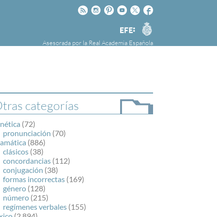
Rss
Instagram
Pinteres
Youtube
Twitter
Facebook
RAE
Agencia
EFE
Asesorada por la
Real Academia Española
nú
NOTICIAS
SOBRE LA FUNDÉURAE
FundéuRAE es una fundación patrocinada por
la Agencia Efe y la Real Academia Española,
cuyo objetivo es colaborar con el buen uso del
tras categorías
español en los medios de comunicación y en
Internet.
nética
(72)
pronunciación
(70)
ramática
(886)
clásicos
(38)
concordancias
(112)
conjugación
(38)
formas incorrectas
(169)
género
(128)
número
(215)
regímenes verbales
(155)
xico
(2.894)