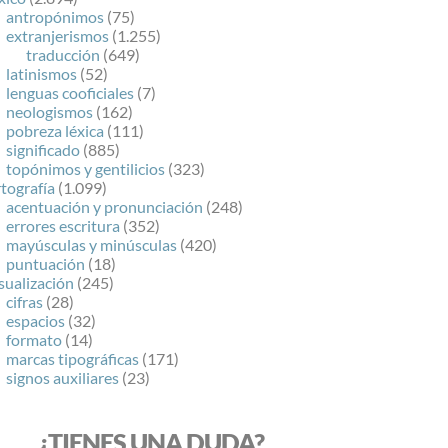
antropónimos
(75)
extranjerismos
(1.255)
traducción
(649)
latinismos
(52)
lenguas cooficiales
(7)
neologismos
(162)
pobreza léxica
(111)
significado
(885)
topónimos y gentilicios
(323)
tografía
(1.099)
acentuación y pronunciación
(248)
errores escritura
(352)
mayúsculas y minúsculas
(420)
puntuación
(18)
sualización
(245)
cifras
(28)
espacios
(32)
formato
(14)
marcas tipográficas
(171)
signos auxiliares
(23)
¿TIENES UNA DUDA?