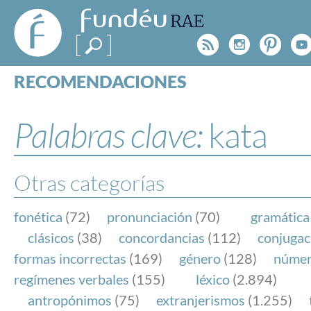
FundéuRAE
- Fundación
Rss
Instagr
Pinte
Y
del Español
Urgente
RECOMENDACIONES
Real Acad
CONSULTAS
CATEGORÍAS
Palabras clave:
kata
ESPECIALES
BLOG
NOTICIAS
Otras categorías
SOBRE LA FUNDÉURAE
fonética
(72)
pronunciación
(70)
gramática
FundéuRAE es una fundación patrocinada por la 
clásicos
(38)
concordancias
(112)
conjugac
y la Real Academia Española, cuyo objetivo es co
formas incorrectas
(169)
género
(128)
núme
el buen uso del español en los medios de comuni
regímenes verbales
(155)
léxico
(2.894)
Internet.
antropónimos
(75)
extranjerismos
(1.255)