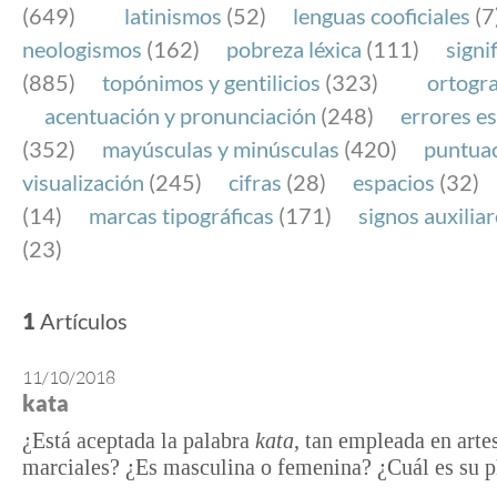
(649)
latinismos
(52)
lenguas cooficiales
(7
neologismos
(162)
pobreza léxica
(111)
signi
(885)
topónimos y gentilicios
(323)
ortogra
acentuación y pronunciación
(248)
errores es
(352)
mayúsculas y minúsculas
(420)
puntua
visualización
(245)
cifras
(28)
espacios
(32)
(14)
marcas tipográficas
(171)
signos auxilia
(23)
1
Artículos
11/10/2018
kata
¿Está aceptada la palabra
kata
, tan empleada en arte
marciales? ¿Es masculina o femenina? ¿Cuál es su p