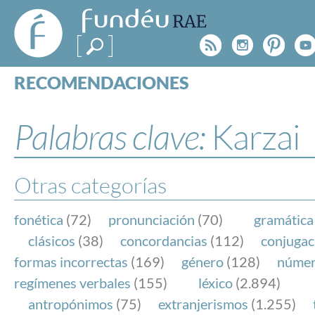
FundéuRAE
- Fundación
Rss
Instagr
Pinte
Y
del Español
Urgente
RECOMENDACIONES
Real Acad
CONSULTAS
CATEGORÍAS
Palabras clave:
Karzai
ESPECIALES
BLOG
NOTICIAS
Otras categorías
SOBRE LA FUNDÉURAE
fonética
(72)
pronunciación
(70)
gramática
FundéuRAE es una fundación patrocinada por la 
clásicos
(38)
concordancias
(112)
conjugac
y la Real Academia Española, cuyo objetivo es co
formas incorrectas
(169)
género
(128)
núme
el buen uso del español en los medios de comuni
regímenes verbales
(155)
léxico
(2.894)
Internet.
antropónimos
(75)
extranjerismos
(1.255)