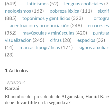
(649)
latinismos
(52)
lenguas cooficiales
(7
neologismos
(162)
pobreza léxica
(111)
signi
(885)
topónimos y gentilicios
(323)
ortogra
acentuación y pronunciación
(248)
errores es
(352)
mayúsculas y minúsculas
(420)
puntua
visualización
(245)
cifras
(28)
espacios
(32)
(14)
marcas tipográficas
(171)
signos auxilia
(23)
1
Artículos
13/03/2012
Karzai
El nombre del presidente de Afganistán, Hamid Karz
debe llevar tilde en la segunda a?