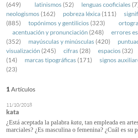
(649)
latinismos
(52)
lenguas cooficiales
(7
neologismos
(162)
pobreza léxica
(111)
signi
(885)
topónimos y gentilicios
(323)
ortogra
acentuación y pronunciación
(248)
errores es
(352)
mayúsculas y minúsculas
(420)
puntua
visualización
(245)
cifras
(28)
espacios
(32)
(14)
marcas tipográficas
(171)
signos auxilia
(23)
1
Artículos
11/10/2018
kata
¿Está aceptada la palabra
kata
, tan empleada en arte
marciales? ¿Es masculina o femenina? ¿Cuál es su p