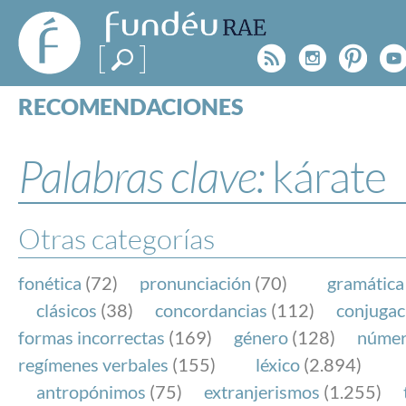
FundéuRAE
- Fundación
Rss
Instagr
Pinte
Y
del Español
Urgente
RECOMENDACIONES
Real Acad
CONSULTAS
CATEGORÍAS
Palabras clave:
kárate
ESPECIALES
BLOG
NOTICIAS
Otras categorías
SOBRE LA FUNDÉURAE
fonética
(72)
pronunciación
(70)
gramática
FundéuRAE es una fundación patrocinada por la 
clásicos
(38)
concordancias
(112)
conjugac
y la Real Academia Española, cuyo objetivo es co
formas incorrectas
(169)
género
(128)
núme
el buen uso del español en los medios de comuni
regímenes verbales
(155)
léxico
(2.894)
Internet.
antropónimos
(75)
extranjerismos
(1.255)