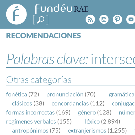
FundéuRAE
- Fundación
Rss
Instagr
Pinte
Y
del Español
Urgente
RECOMENDACIONES
Real Acad
CONSULTAS
CATEGORÍAS
Palabras clave:
interse
ESPECIALES
BLOG
NOTICIAS
Otras categorías
SOBRE LA FUNDÉURAE
fonética
(72)
pronunciación
(70)
gramática
FundéuRAE es una fundación patrocinada por la 
clásicos
(38)
concordancias
(112)
conjugac
y la Real Academia Española, cuyo objetivo es co
formas incorrectas
(169)
género
(128)
núme
el buen uso del español en los medios de comuni
regímenes verbales
(155)
léxico
(2.894)
Internet.
antropónimos
(75)
extranjerismos
(1.255)