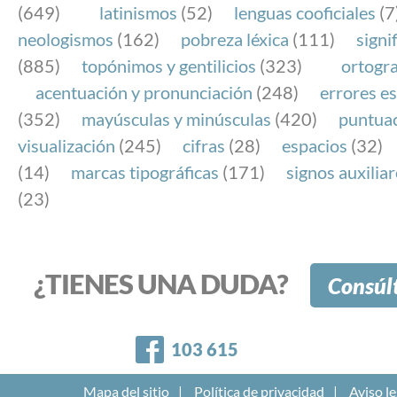
(649)
latinismos
(52)
lenguas cooficiales
(7
neologismos
(162)
pobreza léxica
(111)
signi
(885)
topónimos y gentilicios
(323)
ortogra
acentuación y pronunciación
(248)
errores es
(352)
mayúsculas y minúsculas
(420)
puntua
visualización
(245)
cifras
(28)
espacios
(32)
(14)
marcas tipográficas
(171)
signos auxilia
(23)
¿TIENES UNA DUDA?
Consúl
Facebook
103 615
Mapa del sitio
Política de privacidad
Aviso le