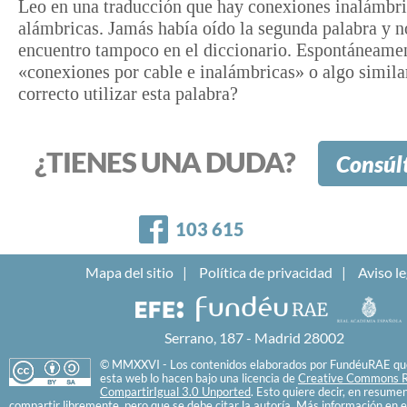
Leo en una traducción que hay conexiones inalámbri
alámbricas. Jamás había oído la segunda palabra y n
encuentro tampoco en el diccionario. Espontáneamen
«conexiones por cable e inalámbricas» o algo simila
correcto utilizar esta palabra?
¿TIENES UNA DUDA?
Consúl
Facebook
103 615
Mapa del sitio
Política de privacidad
Aviso le
Serrano, 187 - Madrid 28002
© MMXXVI - Los contenidos elaborados por FundéuRAE que
esta web lo hacen bajo una licencia de
Creative Commons R
CompartirIgual 3.0 Unported
. Esto quiere decir, en resume
compartir libremente, pero que se debe citar la autoría. Más información en e