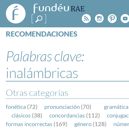
FundéuRAE
- Fundación
Rss
Instagr
Pinte
Y
del Español
Urgente
RECOMENDACIONES
Real Acad
CONSULTAS
CATEGORÍAS
Palabras clave:
ESPECIALES
BLOG
inalámbricas
NOTICIAS
SOBRE LA FUNDÉURAE
Otras categorías
FundéuRAE es una fundación patrocinada por la 
y la Real Academia Española, cuyo objetivo es co
fonética
(72)
pronunciación
(70)
gramática
el buen uso del español en los medios de comuni
clásicos
(38)
concordancias
(112)
conjugac
Internet.
formas incorrectas
(169)
género
(128)
núme