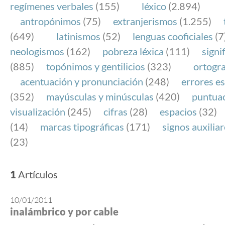
regímenes verbales
(155)
léxico
(2.894)
antropónimos
(75)
extranjerismos
(1.255)
(649)
latinismos
(52)
lenguas cooficiales
(7
neologismos
(162)
pobreza léxica
(111)
signi
(885)
topónimos y gentilicios
(323)
ortogra
acentuación y pronunciación
(248)
errores es
(352)
mayúsculas y minúsculas
(420)
puntua
visualización
(245)
cifras
(28)
espacios
(32)
(14)
marcas tipográficas
(171)
signos auxilia
(23)
1
Artículos
10/01/2011
inalámbrico y por cable